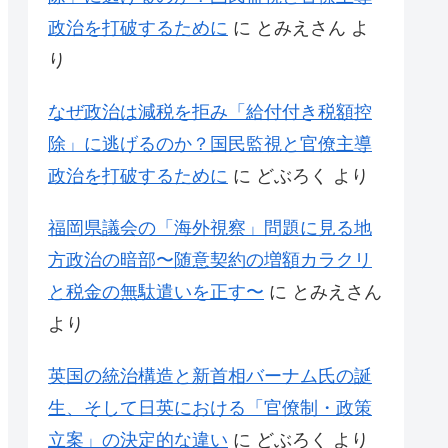
政治を打破するために
に
とみえさん
よ
り
なぜ政治は減税を拒み「給付付き税額控
除」に逃げるのか？国民監視と官僚主導
政治を打破するために
に
どぶろく
より
福岡県議会の「海外視察」問題に見る地
方政治の暗部〜随意契約の増額カラクリ
と税金の無駄遣いを正す〜
に
とみえさん
より
英国の統治構造と新首相バーナム氏の誕
生、そして日英における「官僚制・政策
立案」の決定的な違い
に
どぶろく
より