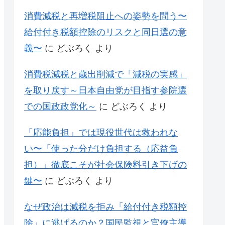
消費減税と再増税阻止への姿勢を問う〜
給付付き税額控除のリスクと同日選の意
義〜
に
どぶろく
より
消費税減税と歳出削減で「減税の実感」
を取り戻す～日本自由党が目指す参院選
での国政政党化～
に
どぶろく
より
「応能負担」では現役世代は救われな
い〜「使った分だけ負担する（応益負
担）」徹底こそが社会保険料引き下げの
鍵〜
に
どぶろく
より
なぜ政治は減税を拒み「給付付き税額控
除」に逃げるのか？国民監視と官僚主導