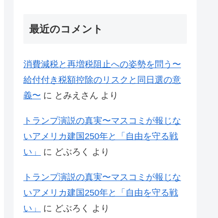
最近のコメント
消費減税と再増税阻止への姿勢を問う〜
給付付き税額控除のリスクと同日選の意
義〜
に
とみえさん
より
トランプ演説の真実〜マスコミが報じな
いアメリカ建国250年と「自由を守る戦
い」
に
どぶろく
より
トランプ演説の真実〜マスコミが報じな
いアメリカ建国250年と「自由を守る戦
い」
に
どぶろく
より