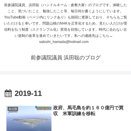
前参議院議員、浜田聡（ハンドルネーム：倉敷大家）のブログです。体験した
こと、気づいたこと、勉強したこと等、毎日何か書くようにしています。
YouTube動画（ページ内にリンクあり）も頻回に更新しており、そちらもご覧
いただけると幸いです。問題山積のNHKを正常化するため、見たい人だけが受
信料を払う制度（スクランブル化）実現を目指しています。時代に合わない古
い規制の改革を進めていきたいです。私への連絡先はこちら→
satoshi_hamada@hotmail.com
前参議院議員 浜田聡のブログ
2019-11
政府、馬毛島を約１６０億円で買
未分類
収 米軍訓練を移転