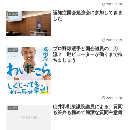
2019.11.30
認知症国会勉強会に参加してきま
未分類
した
2019.11.29
プロ野球選手と国会議員の二刀
未分類
流？ 勘ピューターが働くまで待
ちましょう
2019.11.28
山井和則衆議院議員による、質問
未分類
も答弁も極めて簡潔な質問主意書