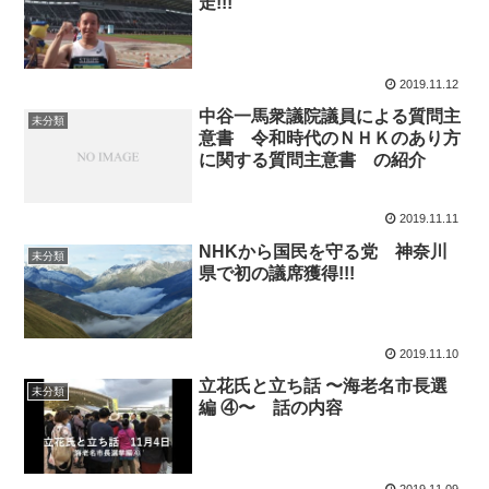
走!!!
2019.11.12
中谷一馬衆議院議員による質問主
未分類
意書 令和時代のＮＨＫのあり方
に関する質問主意書 の紹介
2019.11.11
NHKから国民を守る党 神奈川
未分類
県で初の議席獲得!!!
2019.11.10
立花氏と立ち話 〜海老名市長選
未分類
編 ④〜 話の内容
2019.11.09