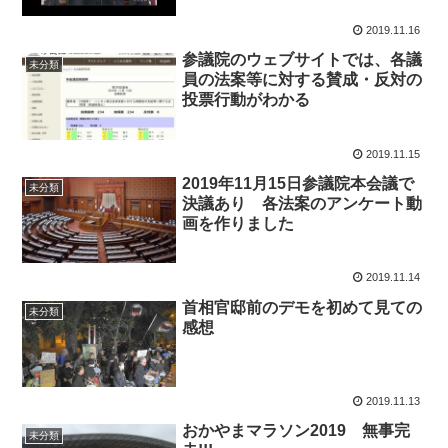
質問主意書 の紹介
2019.11.16
参議院のウェブサイトでは、各議
未分類
員の法案等に対する賛成・反対の
投票行動がわかる
2019.11.15
2019年11月15日参議院本会議で
未分類
決議あり 各法案のアンケート動
画を作りました
2019.11.14
首相官邸前のデモを初めて見ての
未分類
感想
2019.11.13
おかやまマラソン2019 無事完
未分類