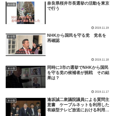
奈良県桜井市長選挙の活動を東京
未分類
で行う
2019.11.19
NHKから国民を守る党 党名を
未分類
再確認
2019.11.18
同時に3市の選挙でNHKから国民
未分類
を守る党の候補者が挑戦 その結
果は？
2019.11.17
逢坂誠二衆議院議員による質問主
未分類
意書 ケーブルネットを利用した
有線型テレビ放送における利用者
のＢＳ放送受信料支払いに関する