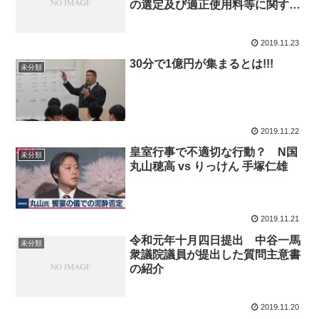
の選定及び適正使用料等に関する
質問主意書」
2019.11.23
30分で1億円が集まるとは!!!
未分類
2019.11.22
皇室行事で不適切な行動？ N国
未分類
丸山穂高 vs りっけん 手塚仁雄
2019.11.21
令和元年十月四日提出 中谷一馬
未分類
衆議院議員が提出した質問主意書
の紹介
2019.11.20