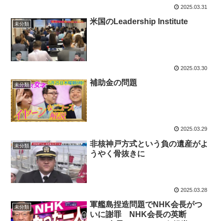
2025.03.31
米国のLeadership Institute
未分類
2025.03.30
補助金の問題
未分類
2025.03.29
非核神戸方式という負の遺産がよ
未分類
うやく骨抜きに
2025.03.28
軍艦島捏造問題でNHK会長がつ
未分類
いに謝罪 NHK会長の英断