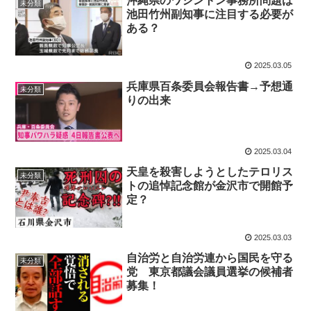
沖縄県のワシントン事務所問題は
未分類
池田竹州副知事に注目する必要が
ある？
2025.03.05
兵庫県百条委員会報告書→予想通
未分類
りの出来
2025.03.04
天皇を殺害しようとしたテロリス
未分類
トの追悼記念館が金沢市で開館予
定？
2025.03.03
自治労と自治労連から国民を守る
未分類
党 東京都議会議員選挙の候補者
募集！