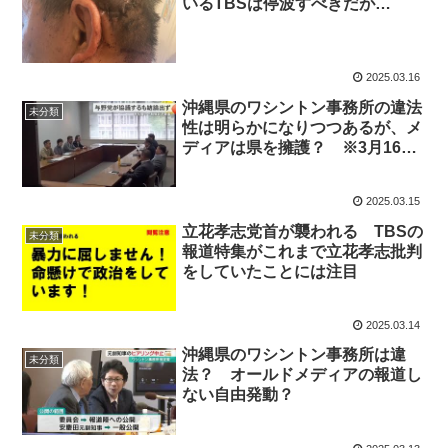
いるTBSは停波すべきだが…
2025.03.16
沖縄県のワシントン事務所の違法
未分類
性は明らかになりつつあるが、メ
ディアは県を擁護？ ※3月16日
追記あり
2025.03.15
立花孝志党首が襲われる TBSの
未分類
報道特集がこれまで立花孝志批判
をしていたことには注目
2025.03.14
沖縄県のワシントン事務所は違
未分類
法？ オールドメディアの報道し
ない自由発動？