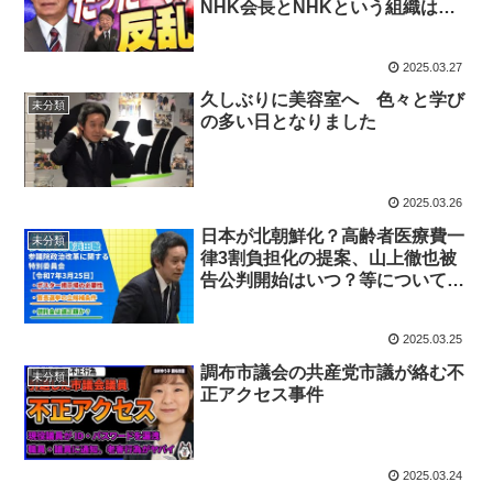
NHK会長とNHKという組織は分
けて考えるべき！
2025.03.27
久しぶりに美容室へ 色々と学び
未分類
の多い日となりました
2025.03.26
日本が北朝鮮化？高齢者医療費一
未分類
律3割負担化の提案、山上徹也被
告公判開始はいつ？等について質
問 参議院総務委員会 令和7年3
月25日
2025.03.25
調布市議会の共産党市議が絡む不
未分類
正アクセス事件
2025.03.24