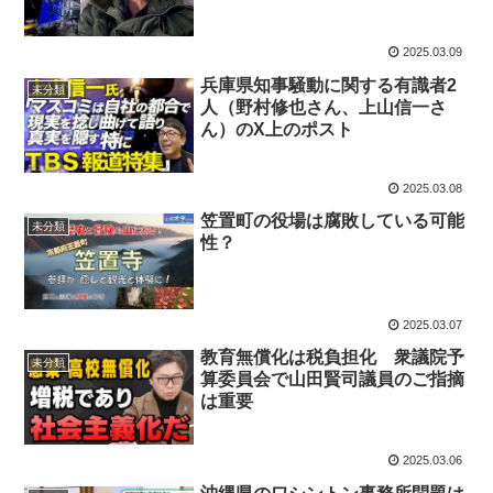
2025.03.09
兵庫県知事騒動に関する有識者2
未分類
人（野村修也さん、上山信一さ
ん）のX上のポスト
2025.03.08
笠置町の役場は腐敗している可能
未分類
性？
2025.03.07
教育無償化は税負担化 衆議院予
未分類
算委員会で山田賢司議員のご指摘
は重要
2025.03.06