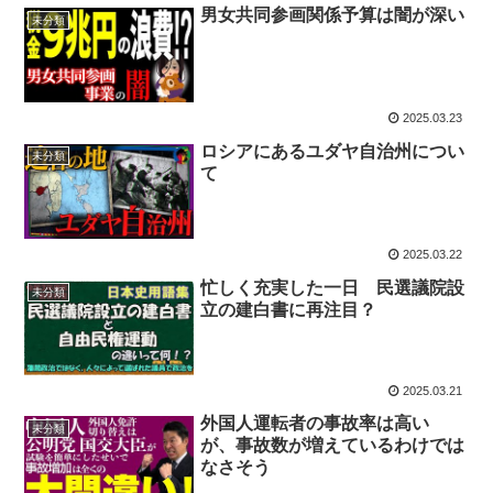
男女共同参画関係予算は闇が深い
未分類
2025.03.23
ロシアにあるユダヤ自治州につい
未分類
て
2025.03.22
忙しく充実した一日 民選議院設
未分類
立の建白書に再注目？
2025.03.21
外国人運転者の事故率は高い
未分類
が、事故数が増えているわけでは
なさそう