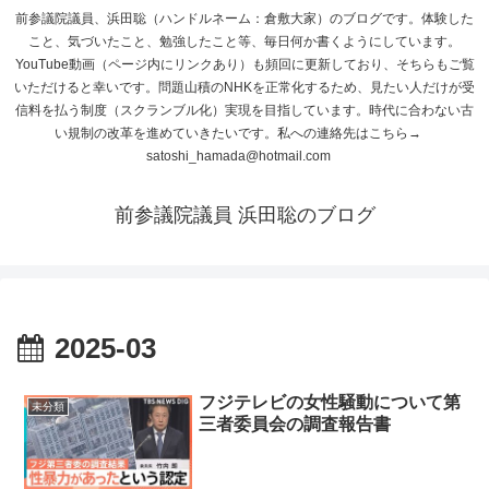
前参議院議員、浜田聡（ハンドルネーム：倉敷大家）のブログです。体験した
こと、気づいたこと、勉強したこと等、毎日何か書くようにしています。
YouTube動画（ページ内にリンクあり）も頻回に更新しており、そちらもご覧
いただけると幸いです。問題山積のNHKを正常化するため、見たい人だけが受
信料を払う制度（スクランブル化）実現を目指しています。時代に合わない古
い規制の改革を進めていきたいです。私への連絡先はこちら→
satoshi_hamada@hotmail.com
前参議院議員 浜田聡のブログ
2025-03
フジテレビの女性騒動について第
未分類
三者委員会の調査報告書