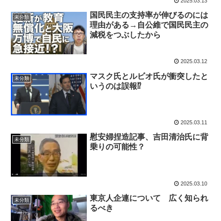
2025.03.13
国民民主の支持率が伸びるのには
未分類
理由がある→自公維で国民民主の
減税をつぶしたから
2025.03.12
マスク氏とルビオ氏が衝突したと
未分類
いうのは誤報⁉
2025.03.11
慰安婦捏造記事、吉田清治氏に背
未分類
乗りの可能性？
2025.03.10
東京人企連について 広く知られ
未分類
るべき