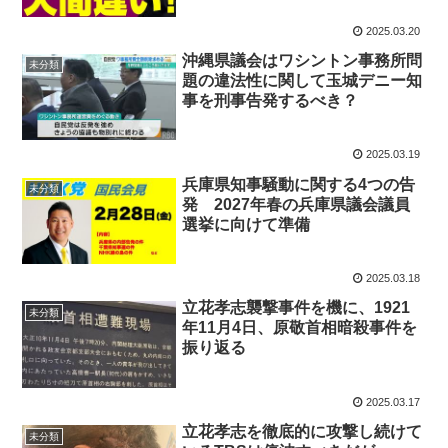
2025.03.20
沖縄県議会はワシントン事務所問
未分類
題の違法性に関して玉城デニー知
事を刑事告発するべき？
2025.03.19
兵庫県知事騒動に関する4つの告
未分類
発 2027年春の兵庫県議会議員
選挙に向けて準備
2025.03.18
立花孝志襲撃事件を機に、1921
未分類
年11月4日、原敬首相暗殺事件を
振り返る
2025.03.17
立花孝志を徹底的に攻撃し続けて
未分類