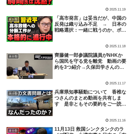
2025.11.19
「高市発言」は妥当だが、中国の
未分類
反発は織り込み不足 → 日本の
戦略選択：一緒に戦うのか、ポー
ランド型で支えるのか
2025.11.18
齊藤健一郎参議院議員がNHKか
未分類
ら国民を守る党を離党 動画の要
約を3つ紹介→久保田学さんの繰
り上げ当選は難しそう
2025.11.17
兵庫県知事騒動について 香椎な
未分類
つさんのまとめ動画を共有しま
す 是非ともその要約をご一読く
ださい
2025.11.16
11月13日 救国シンクタンクのラ
未分類