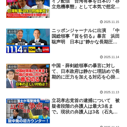
イブ配信 台湾有事を日本の「存
立危機事態」として本気で想定
し、中国総領事の恫喝発言にはペ
ルソナ・ノン・グラータ級の厳し
2025.11.15
い措置をとるなど、日本の対中外
交と安全保障の腰砕け姿勢を改め
ニッポンジャーナルに出演 「中
未分類
よ――という警鐘
国総領事『首を切る』暴言 浜田
聡声明 日本は“静かな長期圧
力”で対抗せよ」
2025.11.14
中国・薛剣総領事の暴言に対し
未分類
て、日本政府は静かに理詰めで長
期的に圧力を加える対応を心掛け
るべし！
2025.11.13
立花孝志党首の逮捕について 被
未分類
疑者段階の弁護人は最大3名ま
で。現状の弁護人は3名（石丸弁
護士／所属事務所の長井弁護士／
アトムの高橋弁護士）