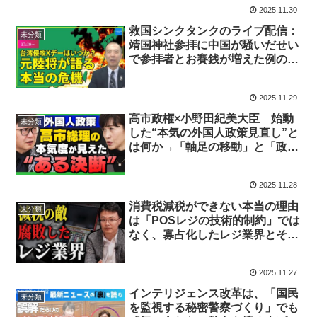
党のこれから
2025.11.30
救国シンクタンクのライブ配信：
未分類
靖国神社参拝に中国が騒いだせい
で参拝者とお賽銭が増えた例のよ
うに「北風政策は往々にして相手
を強くする」
2025.11.29
高市政権×小野田紀美大臣 始動
未分類
した“本気の外国人政策見直し”と
は何か→「軸足の移動」と「政治
主導の仕組み」が、 今回の外国
人政策見直しの最大のポイント
2025.11.28
消費税減税ができない本当の理由
未分類
は「POSレジの技術的制約」では
なく、寡占化したレジ業界とそれ
を放置してきた政府・大企業・メ
ディアの怠慢
2025.11.27
インテリジェンス改革は、「国民
未分類
を監視する秘密警察づくり」でも