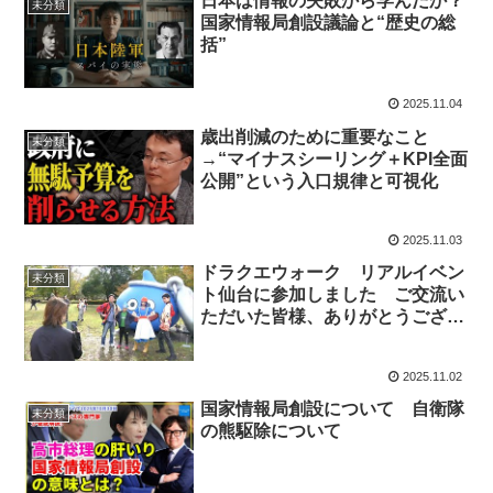
日本は情報の失敗から学んだか？
未分類
国家情報局創設議論と“歴史の総
括”
2025.11.04
歳出削減のために重要なこと
未分類
→“マイナスシーリング＋KPI全面
公開”という入口規律と可視化
2025.11.03
ドラクエウォーク リアルイベン
未分類
ト仙台に参加しました ご交流い
ただいた皆様、ありがとうござい
ました！
2025.11.02
国家情報局創設について 自衛隊
未分類
の熊駆除について