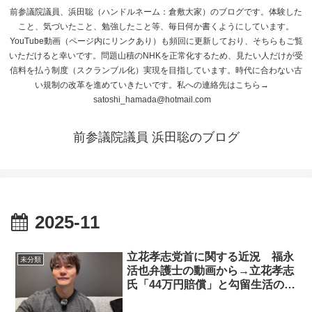
前参議院議員、浜田聡（ハンドルネーム：倉敷大家）のブログです。体験した
こと、気づいたこと、勉強したこと等、毎日何か書くようにしています。
YouTube動画（ページ内にリンクあり）も頻回に更新しており、そちらもご覧
いただけると幸いです。問題山積のNHKを正常化するため、見たい人だけが受
信料を払う制度（スクランブル化）実現を目指しています。時代に合わない古
い規制の改革を進めていきたいです。私への連絡先はこちら→
satoshi_hamada@hotmail.com
前参議院議員 浜田聡のブログ
2025-11
立花孝志党首に関する近況 福永
未分類
活也弁護士の動画から→立花孝志
氏「44万円賠償」と勾留生活のリ
アル――名誉毀損リスクとNHK