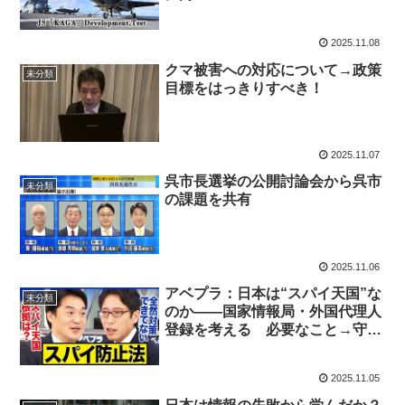
2025.11.08
クマ被害への対応について→政策
未分類
目標をはっきりすべき！
2025.11.07
呉市長選挙の公開討論会から呉市
未分類
の課題を共有
2025.11.06
アベプラ：日本は“スパイ天国”な
未分類
のか――国家情報局・外国代理人
登録を考える 必要なこと→守り
と乱用防止の両立—米英モデルに
学ぶ日本版スパイ対策
2025.11.05