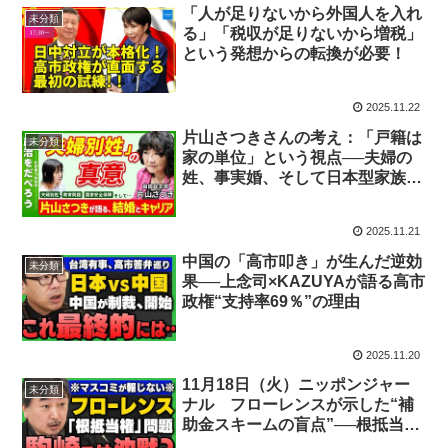
「人が足りないから外国人を入れ
未分類
る」「税収が足りないから増税」
という発想からの転換が必要！
2025.11.22
片山さつきさんの考え：「戸籍は
未分類
家の単位」という視点──夫婦の
姓、事実婚、そして日本型家族の
これから
2025.11.21
中国の「高市叩き」が生んだ逆効
未分類
果──上念司×KAZUYAが語る高市
政権“支持率69％”の理由
2025.11.20
11月18日（火）ニッポンジャー
未分類
ナル フローレンスが示した“補
助金スキームの盲点”──根抵当権
問題から見える日本の病理