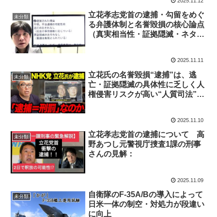
2025.11.12
立花孝志党首の逮捕・勾留をめぐ
未分類
る弁護体制と名誉毀損の核心論点
（真実相当性・証拠隠滅・ネタ
元）の整理
2025.11.11
立花氏の名誉毀損“逮捕”は、逃
未分類
亡・証拠隠滅の具体性に乏しく人
権侵害リスクが高い“人質司法”的
運用ではないか—という手続き適
正への疑義提起：投資家、田端信
2025.11.10
太郎さんの見解
立花孝志党首の逮捕について 高
未分類
野あつし元警視庁捜査1課の刑事
さんの見解：
2025.11.09
自衛隊のF-35A/Bの導入によって
未分類
日米一体の制空・対処力が段違い
に向上