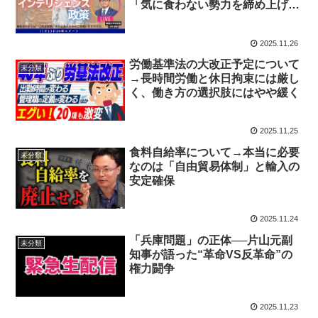
「気に食わない勢力を締め上げる
道具」でもなく、バラバラな情報
を統合・分析して日本の安全を守
2025.11.26
るための“頭脳（司令塔）をきち
んと法の枠内で整える作業
労働基準法の大改正予定について
未分類
→長時間労働と休日拘束には厳し
く、働き方の選択肢にはやや緩く
2025.11.25
食料自給率について→本当に必要
未分類
なのは「自由貿易体制」と輸入の
安定確保
2025.11.24
「兵庫問題」の正体──片山元副
未分類
知事が語った“革命VS反革命”の
権力闘争
2025.11.23