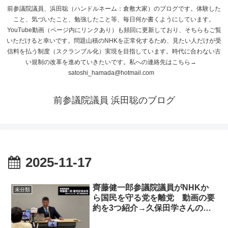
前参議院議員、浜田聡（ハンドルネーム：倉敷大家）のブログです。体験した
こと、気づいたこと、勉強したこと等、毎日何か書くようにしています。
YouTube動画（ページ内にリンクあり）も頻回に更新しており、そちらもご覧
いただけると幸いです。問題山積のNHKを正常化するため、見たい人だけが受
信料を払う制度（スクランブル化）実現を目指しています。時代に合わない古
い規制の改革を進めていきたいです。私への連絡先はこちら→
satoshi_hamada@hotmail.com
前参議院議員 浜田聡のブログ
2025-11-17
齊藤健一郎参議院議員がNHKか
未分類
ら国民を守る党を離党 動画の要
約を3つ紹介→久保田学さんの繰
り上げ当選は難しそう