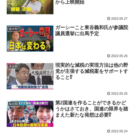
から上映開始
2022.05.27
ガーシーこと東谷義和氏が参議院
未分類
議員選挙に出馬予定
2022.05.26
現実的な減税の実現方法は他の野
未分類
党が主張する減税案をサポートす
ること⁉
2022.05.25
第2国連を作ることができるかど
未分類
うかはさておき、国連の限界を踏
まえた新たな発想は必要⁉
2022.05.24