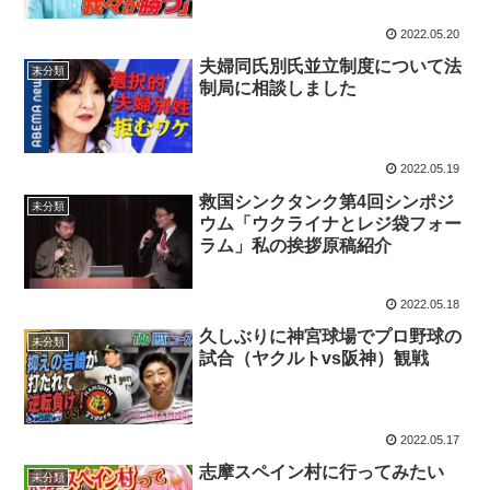
2022.05.20
夫婦同氏別氏並立制度について法
未分類
制局に相談しました
2022.05.19
救国シンクタンク第4回シンポジ
未分類
ウム「ウクライナとレジ袋フォー
ラム」私の挨拶原稿紹介
2022.05.18
久しぶりに神宮球場でプロ野球の
未分類
試合（ヤクルトvs阪神）観戦
2022.05.17
志摩スペイン村に行ってみたい
未分類