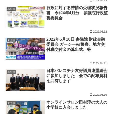
2022.05.13
行政に対する苦情の受理状況報告
未分類
書 令和4年4月分 参議院行政監
視委員会
2022.05.12
2022年5月10日 参議院 財政金融
未分類
委員会 ガーシーvs警察、地方交
付税交付金の算出式、等
2022.05.11
日本パレスチナ友好議員連盟総会
未分類
に参加しました 会での配布資料
を共有します
2022.05.10
オンラインサロン田村淳の大人の
未分類
小学校に入会しました