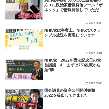
浜田聡事務所の3人の公設秘書の
未分類
方々に政治家情報発信ツール「ボ
ネクタ」で情報発信していただい
ています
2022.05.05
NHK党は事実上、NHKのスクラ
未分類
ンブル放送を実現しています
2022.05.04
NHK党 2022年憲法記念日の党
未分類
首談話 & まずは753改憲から
如何⁉
2022.05.03
国会議員の資産公開関係書類
未分類
2022を提出してきました