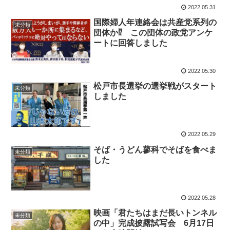
2022.05.31
国際婦人年連絡会は共産党系列の
未分類
団体か⁉ この団体の政党アンケ
ートに回答しました
2022.05.30
松戸市長選挙の選挙戦がスタート
未分類
しました
2022.05.29
そば・うどん蓼科でそばを食べま
未分類
した
2022.05.28
映画「君たちはまだ長いトンネル
未分類
の中」完成披露試写会 6月17日