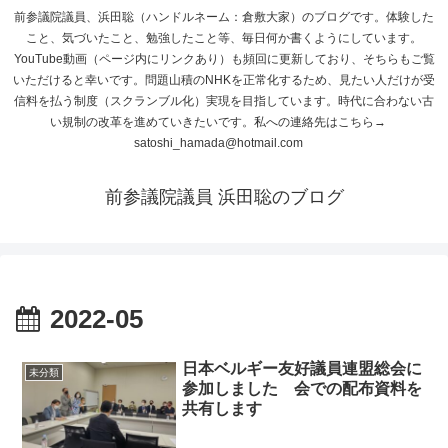
前参議院議員、浜田聡（ハンドルネーム：倉敷大家）のブログです。体験した
こと、気づいたこと、勉強したこと等、毎日何か書くようにしています。
YouTube動画（ページ内にリンクあり）も頻回に更新しており、そちらもご覧
いただけると幸いです。問題山積のNHKを正常化するため、見たい人だけが受
信料を払う制度（スクランブル化）実現を目指しています。時代に合わない古
い規制の改革を進めていきたいです。私への連絡先はこちら→
satoshi_hamada@hotmail.com
前参議院議員 浜田聡のブログ
2022-05
日本ベルギー友好議員連盟総会に
未分類
参加しました 会での配布資料を
共有します