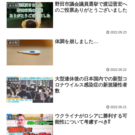
野田市議会議員選挙で渡辺晋宏へ
未分類
のご投票ありがとうございました
2022.05.23
体調を崩しました…
未分類
2022.05.22
大型連休後の日本国内での新型コ
未分類
ロナウイルス感染症の新規陽性者
数
2022.05.21
ウクライナがロシアに勝利する可
未分類
能性について考慮すべき⁉