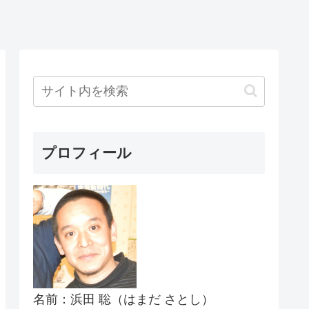
プロフィール
名前：浜田 聡（はまだ さとし）