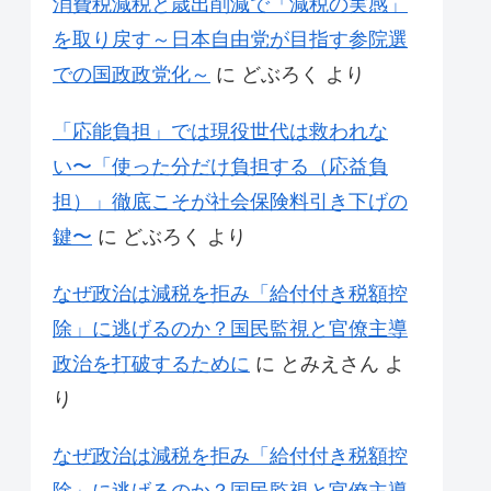
消費税減税と歳出削減で「減税の実感」
を取り戻す～日本自由党が目指す参院選
での国政政党化～
に
どぶろく
より
「応能負担」では現役世代は救われな
い〜「使った分だけ負担する（応益負
担）」徹底こそが社会保険料引き下げの
鍵〜
に
どぶろく
より
なぜ政治は減税を拒み「給付付き税額控
除」に逃げるのか？国民監視と官僚主導
政治を打破するために
に
とみえさん
よ
り
なぜ政治は減税を拒み「給付付き税額控