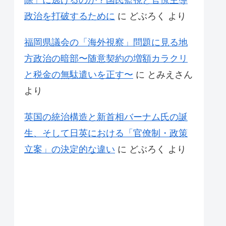
除」に逃げるのか？国民監視と官僚主導
政治を打破するために
に
どぶろく
より
福岡県議会の「海外視察」問題に見る地
方政治の暗部〜随意契約の増額カラクリ
と税金の無駄遣いを正す〜
に
とみえさん
より
英国の統治構造と新首相バーナム氏の誕
生、そして日英における「官僚制・政策
立案」の決定的な違い
に
どぶろく
より