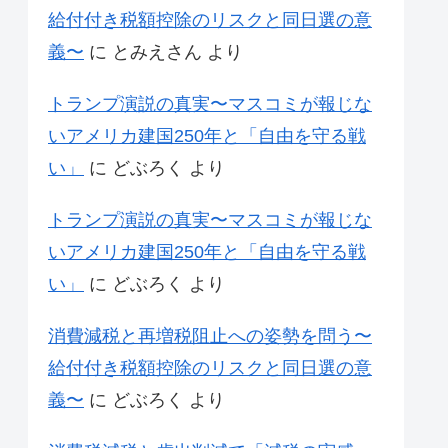
給付付き税額控除のリスクと同日選の意
義〜
に
とみえさん
より
トランプ演説の真実〜マスコミが報じな
いアメリカ建国250年と「自由を守る戦
い」
に
どぶろく
より
トランプ演説の真実〜マスコミが報じな
いアメリカ建国250年と「自由を守る戦
い」
に
どぶろく
より
消費減税と再増税阻止への姿勢を問う〜
給付付き税額控除のリスクと同日選の意
義〜
に
どぶろく
より