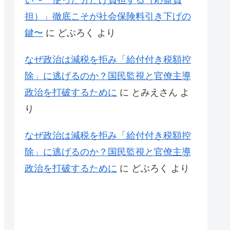
い〜「使った分だけ負担する（応益負
担）」徹底こそが社会保険料引き下げの
鍵〜
に
どぶろく
より
なぜ政治は減税を拒み「給付付き税額控
除」に逃げるのか？国民監視と官僚主導
政治を打破するために
に
とみえさん
よ
り
なぜ政治は減税を拒み「給付付き税額控
除」に逃げるのか？国民監視と官僚主導
政治を打破するために
に
どぶろく
より