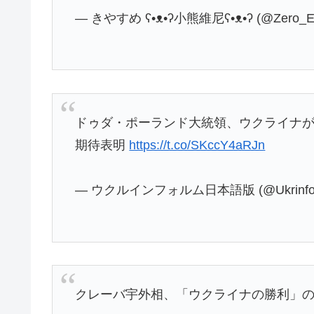
— きやすめ ʕ•ᴥ•ʔ小熊維尼ʕ•ᴥ•ʔ (@Zero_E
ドゥダ・ポーランド大統領、ウクライナ
期待表明
https://t.co/SKccY4aRJn
— ウクルインフォルム日本語版 (@Ukrinfor
クレーバ宇外相、「ウクライナの勝利」