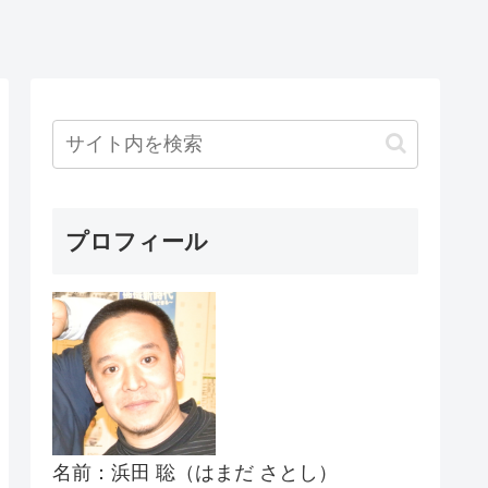
プロフィール
名前：浜田 聡（はまだ さとし）