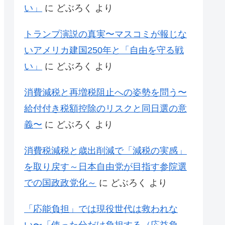
い」
に
どぶろく
より
トランプ演説の真実〜マスコミが報じな
いアメリカ建国250年と「自由を守る戦
い」
に
どぶろく
より
消費減税と再増税阻止への姿勢を問う〜
給付付き税額控除のリスクと同日選の意
義〜
に
どぶろく
より
消費税減税と歳出削減で「減税の実感」
を取り戻す～日本自由党が目指す参院選
での国政政党化～
に
どぶろく
より
「応能負担」では現役世代は救われな