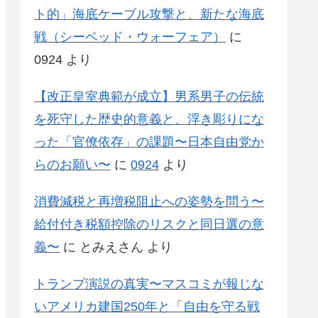
ト的」海底ケーブル攻撃と、新たな海底
戦（シーベッド・ウォーフェア）
に
0924
より
【改正皇室典範が成立】男系男子の伝統
を死守した歴史的意義と、浮き彫りにな
った「官僚依存」の課題〜日本自由党か
らのお願い〜
に
0924
より
消費減税と再増税阻止への姿勢を問う〜
給付付き税額控除のリスクと同日選の意
義〜
に
とみえさん
より
トランプ演説の真実〜マスコミが報じな
いアメリカ建国250年と「自由を守る戦