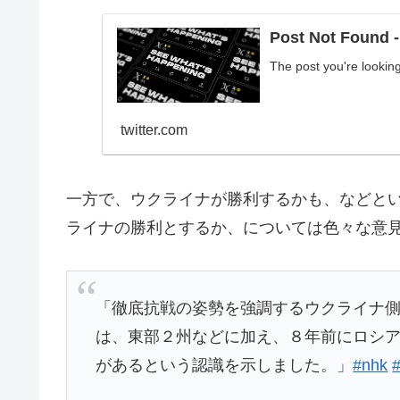
Post Not Found - 
The post you're lookin
twitter.com
一方で、ウクライナが勝利するかも、などと
ライナの勝利とするか、については色々な意
「徹底抗戦の姿勢を強調するウクライナ
は、東部２州などに加え、８年前にロシ
があるという認識を示しました。」
#nhk