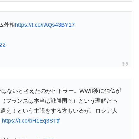
仏外相
https://t.co/rAQs43BY17
022
はないと考えたのがヒトラー。WWII後に独仏が
た（フランスは本当は戦勝国？）という理解だっ
気遣え！という主張をする方もいるが、ロシア人
。
https://t.co/bH1Eq3STtf