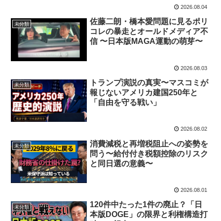
2026.08.04
佐藤二朗・橋本愛問題に見るポリ
未分類
コレの暴走とオールドメディア不
信 〜日本版MAGA運動の萌芽〜
2026.08.03
トランプ演説の真実〜マスコミが
未分類
報じないアメリカ建国250年と
「自由を守る戦い」
2026.08.02
消費減税と再増税阻止への姿勢を
未分類
問う〜給付付き税額控除のリスク
と同日選の意義〜
2026.08.01
120件中たった1件の廃止？「日
未分類
本版DOGE」の限界と利権構造打