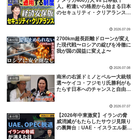
アメリカ400万人 vs 日本数千
未分類
人。桁違いの格差から始まる日本
のセキュリティ・クリアランス新
時代
2026.07.09
2700km超長距離ドローンが変え
未分類
た現代戦〜ロシアの綻びを冷徹に
我が国の国益に変えよ〜
2026.07.08
南米の右派ドミノとペルー大統領
未分類
選〜ケイコ・フジモリ氏勝利がも
たらす日本へのチャンスと自由主
義の復権
2026.07.07
【2026年中東激変】イランの脅
未分類
威消滅がもたらしたサウジ見限り
の裏舞台：UAE・イスラエル新同
盟の本質