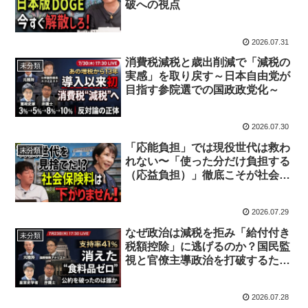
破への視点
2026.07.31
消費税減税と歳出削減で「減税の
未分類
実感」を取り戻す～日本自由党が
目指す参院選での国政政党化～
2026.07.30
「応能負担」では現役世代は救わ
未分類
れない〜「使った分だけ負担する
（応益負担）」徹底こそが社会保
険料引き下げの鍵〜
2026.07.29
なぜ政治は減税を拒み「給付付き
未分類
税額控除」に逃げるのか？国民監
視と官僚主導政治を打破するため
に
2026.07.28