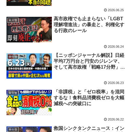
育思想
2026.06.25
高市政権でも止まらない「LGBT
未分類
理解増進法」の暴走と、利権化す
る行政のレール
2026.06.24
【ニッポンジャーナル解説】日経
未分類
平均7万円台と円安のジレンマ、
そして高市政権「戦略17分野」へ
の疑問
2026.06.23
「非課税」と「ゼロ税率」を混同
未分類
するな！食料品消費税ゼロを大幅
減税への突破口に
2026.06.22
救国シンクタンクニュース：イン
未分類