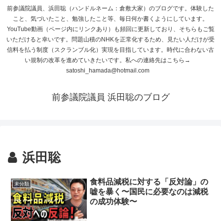
前参議院議員、浜田聡（ハンドルネーム：倉敷大家）のブログです。体験した
こと、気づいたこと、勉強したこと等、毎日何か書くようにしています。
YouTube動画（ページ内にリンクあり）も頻回に更新しており、そちらもご覧
いただけると幸いです。問題山積のNHKを正常化するため、見たい人だけが受
信料を払う制度（スクランブル化）実現を目指しています。時代に合わない古
い規制の改革を進めていきたいです。私への連絡先はこちら→
satoshi_hamada@hotmail.com
前参議院議員 浜田聡のブログ
浜田聡
食料品減税に対する「反対論」の
未分類
嘘を暴く〜国民に必要なのは減税
の成功体験〜