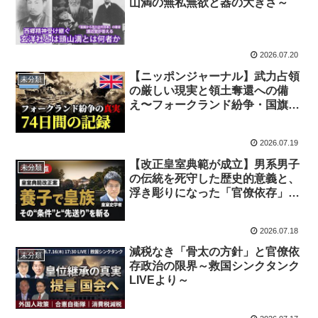
山満の無私無欲と器の大きさ～
2026.07.20
【ニッポンジャーナル】武力占領
未分類
の厳しい現実と領土奪還への備
え〜フォークランド紛争・国旗損
壊・再エネ問題を考える〜
2026.07.19
【改正皇室典範が成立】男系男子
未分類
の伝統を死守した歴史的意義と、
浮き彫りになった「官僚依存」の
課題〜日本自由党からのお願い〜
2026.07.18
減税なき「骨太の方針」と官僚依
未分類
存政治の限界～救国シンクタンク
LIVEより～