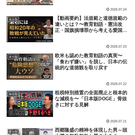
2026.07.24
【動画要約】法規範と道徳規範の
未分類
違いとは？〜教育勅語・憲法改
正・国旗損壊罪から考える愛国心
のあり方〜
2026.07.23
欧米も認めた教育勅語の真実〜
未分類
「食わず嫌い」を脱し、日本の伝
統的な道徳観を取り戻す
2026.07.22
租税特別措置の全面廃止と根本的
未分類
な減税を〜「日本版DOGE」骨抜
きに対する見解
2026.07.21
西郷隆盛の精神を体現した男～頭
未分類