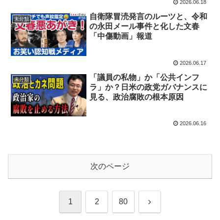
2026.06.18
自衛隊冒涜発言のルーツと、令和
未分類
の永田メール事件と化した文春
「中傷動画」報道
2026.06.17
「議員の私物」か「公共インフ
未分類
ラ」か？日米の政党ガバナンスに
見る、政治腐敗の根本原因
2026.06.16
次のページ
次
1
2
80