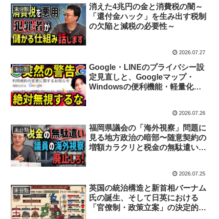
消えた4兆円の金と消費税の闇～
未分類
「還付金ハック」を生み出す税制
の欠陥と減税の必要性～
2026.07.27
Google・LINEのプライバシー設
未分類
定見直しと、Googleマップ・
Windowsの便利機能・軽量化を
試してみました
2026.07.26
福岡県議会の「海外視察」問題に
未分類
見る地方政治の暗部〜随意契約の
増額カラクリと税金の無駄遣いを
正す〜
2026.07.25
英国の統治構造と新首相バーナム
未分類
氏の誕生、そして日英における
「官僚制・政策立案」の決定的な
違い