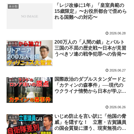
「レジ改修に1年」「皇室典範の
未分類
15歳限定」〜お役所都合で歪めら
れる国難への対応〜
2026.06.28
200万人の「人間の鎖」とバルト
未分類
三国の不屈の歴史戦〜日本が見習
うべきソ連の戦争犯罪への告発〜
2026.06.27
国際政治のダブルスタンダードと
未分類
「カティンの森事件」──現代の
ウクライナ情勢から日本が学ぶべ
き教訓
2026.06.26
いじめ防止を言い訳に「他国の脅
未分類
威」を隠すな！ 立憲・古賀議員
の国会質疑に漂う、現実無視の教