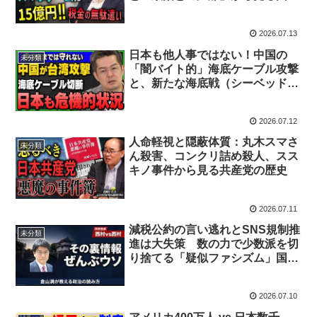
ファンド・補助金行政の病理
2026.07.13
日本も他人事ではない！中国の
未分類
「闇バイト的」海底ケーブル攻撃
と、新たな海底戦（シーベッド・
ウォーフェア）
2026.07.12
人命軽視と隠蔽体質：丸木スマさ
未分類
ん殺害、コンクリ詰め殺人、スス
キノ事件から見る共産党の歴史
2026.07.11
減税公約の言い逃れとSNS規制推
未分類
進は大失策 数の力で少数派を切
り捨てる「疑似ファシズム」国会
を憂う
2026.07.10