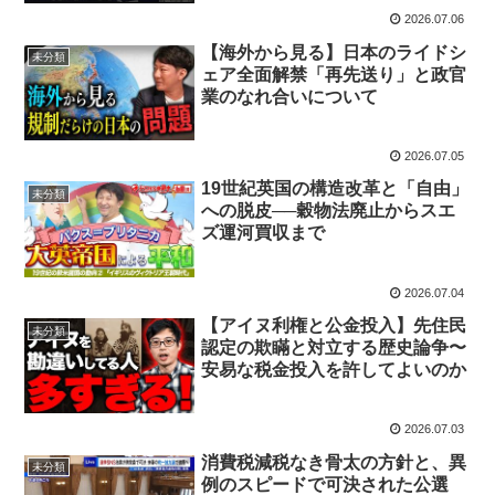
2026.07.06
【海外から見る】日本のライドシ
未分類
ェア全面解禁「再先送り」と政官
業のなれ合いについて
2026.07.05
19世紀英国の構造改革と「自由」
未分類
への脱皮──穀物法廃止からスエ
ズ運河買収まで
2026.07.04
【アイヌ利権と公金投入】先住民
未分類
認定の欺瞞と対立する歴史論争〜
安易な税金投入を許してよいのか
2026.07.03
消費税減税なき骨太の方針と、異
未分類
例のスピードで可決された公選