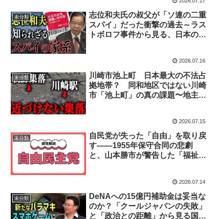
2026.07.17
志位和夫氏の叔父が「ソ連の二重
未分類
スパイ」だった衝撃の過去～ラス
トボロフ事件から見る、日本の安
全保障と日本共産党の資金源
2026.07.16
川崎市池上町 日本最大の不法占
未分類
拠地帯？ 同和地区ではない川崎
市「池上町」の真の課題〜地主
JFEスチールの管理活動と、求め
られる公明正大な議論
2026.07.15
自民党が失った「自由」を取り戻
未分類
す――1955年保守合同の悲劇
と、山本勝市が警告した「福祉国
家亡国論」
2026.07.14
DeNAへの15億円補助金は妥当な
未分類
のか？「クールジャパンの失敗」
と「政治との距離」から見る国策