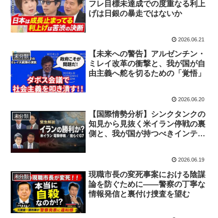
フレ目標未達成での度重なる利上
げは日銀の暴走ではないか
2026.06.21
【未来への警告】アルゼンチン・
未分類
ミレイ改革の衝撃と、我が国が自
由主義へ舵を切るための「覚悟」
2026.06.20
【国際情勢分析】シンクタンクの
未分類
知見から見抜く米イラン停戦の裏
側と、我が国が持つべきインテリ
ジェンスの重要性
2026.06.19
現職市長の変死事案における陰謀
未分類
論を防ぐために――警察の丁寧な
情報発信と裏付け捜査を望む