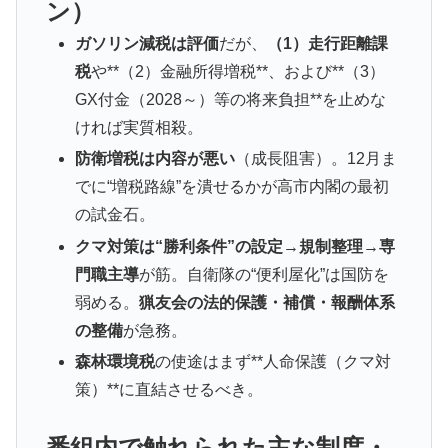
ン）
ガソリン減税は評価
だが、
（1）走行距離課
税
や**（2）金融所得増税**、および**（3）
GX付金（2028～）等の将来負担**を止めな
ければ実質相殺。
防衛増税は内容が悪い
（成長阻害）。12月ま
でに“増税路線”を潰せるかが高市内閣の最初
の試金石。
クマ対策は“勝利条件”の設定→規制整理→専
門職主導
が筋。自衛隊の“便利屋化”は国防を
弱める。
猟友会の法的保護・補償・報酬体系
の整備
が急務。
森林環境税
の使途はまず**人命保護（クマ対
策）**に直結させるべき。
番組内で触れられた主な制度・