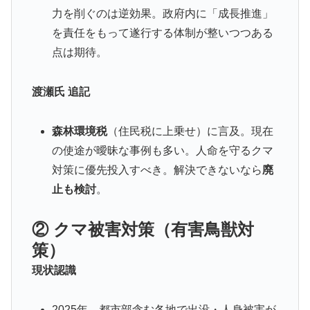
力を削ぐのは逆効果。政府内に「成長推進」
を責任をもって遂行する体制が整いつつある
点は期待。
渡瀬氏 追記
森林環境税
（住民税に上乗せ）に言及。現在
の使途が曖昧な事例も多い。人命を守るクマ
対策に優先投入すべき。解決できないなら
廃
止も検討
。
② クマ被害対策（有害鳥獣対
策）
現状認識
2025年、都市部含む各地で出没・人身被害が