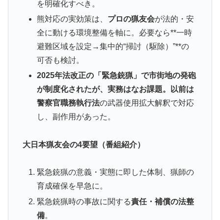
を明確化すべき。
熊対応の実効策は、
プロの猟友会
が法的・安
全に動ける環境整備を軸に。必要なら**一時
避難区域を設定→集中的“掃討（駆除）”**の
可否も検討。
2025年法改正の「緊急銃猟」で市街地の発砲
が制度化されたが、実務はなお課題。以前は
警察官職務執行法
の武器使用拡大解釈で対応
し、副作用があった。
大日本猟友会の4要望（番組紹介）
緊急銃猟の意義・実態に即した体制、猟師の
育成確保を早急に。
緊急銃猟時の事故に関する
責任・補償の法整
備
。