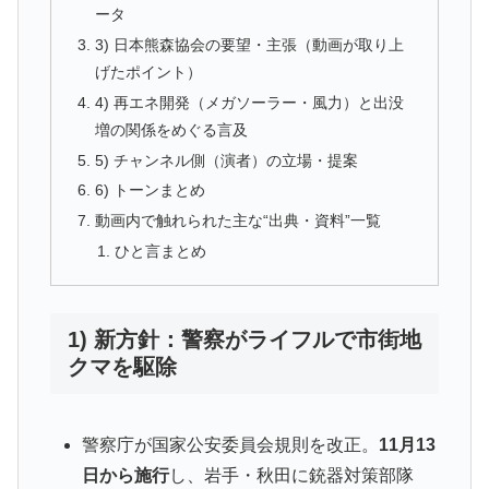
ータ
3) 日本熊森協会の要望・主張（動画が取り上
げたポイント）
4) 再エネ開発（メガソーラー・風力）と出没
増の関係をめぐる言及
5) チャンネル側（演者）の立場・提案
6) トーンまとめ
動画内で触れられた主な“出典・資料”一覧
ひと言まとめ
1) 新方針：警察がライフルで市街地
クマを駆除
警察庁が国家公安委員会規則を改正。
11月13
日から施行
し、岩手・秋田に銃器対策部隊