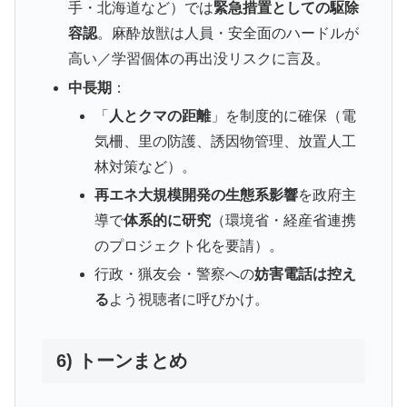
手・北海道など）では
緊急措置としての駆除
容認
。麻酔放獣は人員・安全面のハードルが
高い／学習個体の再出没リスクに言及。
中長期
：
「
人とクマの距離
」を制度的に確保（電
気柵、里の防護、誘因物管理、放置人工
林対策など）。
再エネ大規模開発の生態系影響
を政府主
導で
体系的に研究
（環境省・経産省連携
のプロジェクト化を要請）。
行政・猟友会・警察への
妨害電話は控え
る
よう視聴者に呼びかけ。
6) トーンまとめ