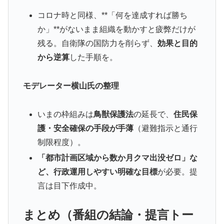
コロナ時と同様、**「何を達成すれば勝ち
か」**がないまま組織を動かすと疲弊だけが
残る。自衛隊の国防力を削らず、
効果と目的
から逆算
した手順を。
モデレーター横山氏の整理
いまの枠組みは
鳥獣保護法
の延長で、
住民保
護・安全確保の手段が手薄
（避難指示と通行
制限程度）。
「都市計画区域から数か月クマ出没ゼロ」な
ど、行政運用しやすい明確な目標
が必要。提
言は目下作成中。
まとめ（番組の結論・提言トー