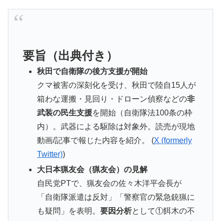
要旨（出典付き）
秋田で自衛隊の後方支援が開始
クマ被害の深刻化を受け、秋田で陸自15人が
箱わな運搬・見回り・ドローン偵察などの
非
武装の民生支援
を開始（自衛隊法100条の枠
内）。武器による駆除は対象外。読売が現地
動画/記事で報じた内容を紹介。 (
X (formerly
Twitter)
)
大日本猟友会（猟友会）の見解
自民党PTで、猟友会の佐々木洋平会長が
「自衛隊派遣は反対」「警察官の緊急銃猟に
も疑問」を表明。
要因分析
として①餌木の不