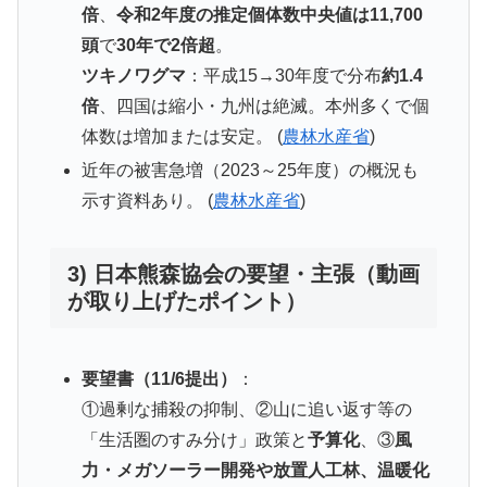
倍
、
令和2年度の推定個体数中央値は11,700
頭
で
30年で2倍超
。
ツキノワグマ
：平成15→30年度で分布
約1.4
倍
、四国は縮小・九州は絶滅。本州多くで個
体数は増加または安定。 (
農林水産省
)
近年の被害急増（2023～25年度）の概況も
示す資料あり。 (
農林水産省
)
3) 日本熊森協会の要望・主張（動画
が取り上げたポイント）
要望書（11/6提出）
：
①過剰な捕殺の抑制、②山に追い返す等の
「生活圏のすみ分け」政策と
予算化
、③
風
力・メガソーラー開発や放置人工林、温暖化