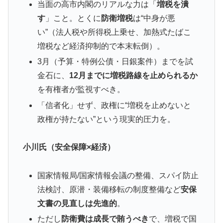
当面の高市内閣のリアルな力は「
増税を潰
す
」こと。とくに
防衛増税
は“中身が悪
い”（法人税や所得税上乗せ、加熱式たばこ
増税など経済抑制的で本末転倒）。
3月（予算・特例公債・日銀案件）までを試
金石に、
12月までに増税路線を止められるか
を有権者が監視すべき。
「信者化」せず、政権に“増税を止めないと
政権が持たない”という現実的圧力を。
小川氏（安全保障×経済）
国家情報局/国家情報会議の整備、スパイ防止
法検討、原潜・装備移転の制度整備など
安保
文書の見直しは先進的
。
ただし
防衛費は成長で賄うべき
で、増税で国