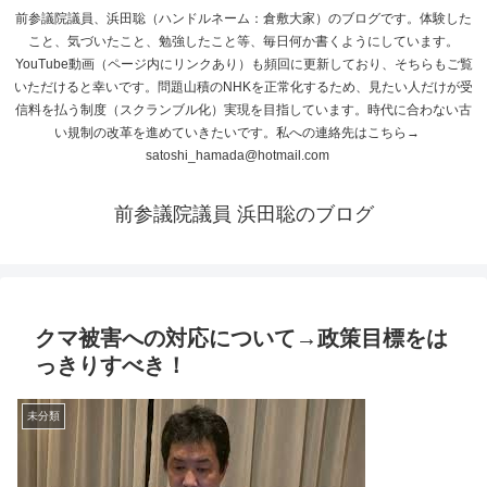
前参議院議員、浜田聡（ハンドルネーム：倉敷大家）のブログです。体験した
こと、気づいたこと、勉強したこと等、毎日何か書くようにしています。
YouTube動画（ページ内にリンクあり）も頻回に更新しており、そちらもご覧
いただけると幸いです。問題山積のNHKを正常化するため、見たい人だけが受
信料を払う制度（スクランブル化）実現を目指しています。時代に合わない古
い規制の改革を進めていきたいです。私への連絡先はこちら→
satoshi_hamada@hotmail.com
前参議院議員 浜田聡のブログ
クマ被害への対応について→政策目標をは
っきりすべき！
未分類