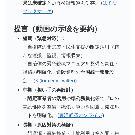
果は未確定
という検証報道も併存。 (
はてな
ブックマーク
)
提言（動画の示唆を要約）
短期（緊急対応）
：
・自衛隊の非武装・民生支援の限定活用（箱
わな運搬、監視、情報収集）
・自治体の緊急銃猟マニュアル整備と責任・
補償の明確化、危険業務の
全国統一報酬
設
定。 (
X (formerly Twitter)
)
中期（担い手の再設計）
：
・
認定事業者の活用
や
準公務員化
等でプロの
常設部隊を整備。縄張り争いを回避し発注ル
ートを明確化。 (
東洋経済オンライン
)
長期（原因対策の検証）
：
・餌資源・森林施業・土地利用（空き家・耕