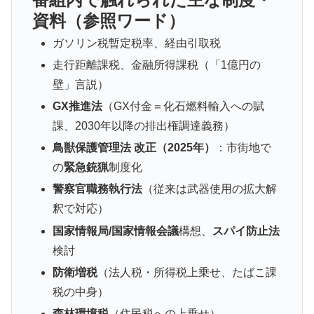
資料（参照ワード）
ガソリン税暫定税率、経由引取税
走行距離課税、金融所得課税（「1億円の
壁」言説）
GX推進法
（GX付金＝化石燃料輸入への賦
課、2030年以降の排出権調達義務）
鳥獣保護管理法 改正（2025年）
：市街地で
の
緊急銃猟
制度化
警察官職務執行法
（従来は武器使用の拡大解
釈で対応）
国家情報局/国家情報会議
構想、
スパイ防止法
検討
防衛増税
（法人税・所得税上乗せ、たばこ課
税の中身）
森林環境税
（住民税への上乗せ）