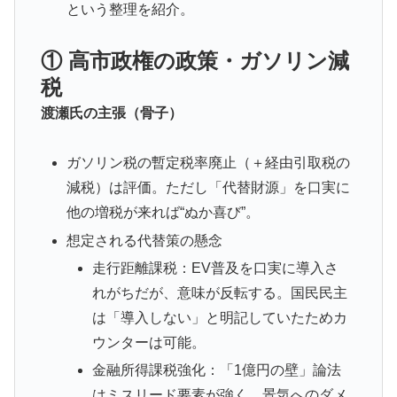
という整理を紹介。
① 高市政権の政策・ガソリン減
税
渡瀬氏の主張（骨子）
ガソリン税の暫定税率廃止（＋経由引取税の
減税）は評価。ただし「代替財源」を口実に
他の増税が来れば“ぬか喜び”。
想定される代替策の懸念
走行距離課税：EV普及を口実に導入さ
れがちだが、意味が反転する。国民民主
は「導入しない」と明記していたためカ
ウンターは可能。
金融所得課税強化：「1億円の壁」論法
はミスリード要素が強く、景気へのダメ