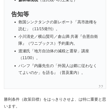
告知等
救国シンクタンクの新レポート「高市政権を
読む」（11/15発刊）。
小川清史／横山賢司／倉山満 共著『合憲自衛
隊』（ワニブックス）予約案内。
渡瀬氏「地方自治体の減税と選挙」講座
（11/30）。
パンフ『内藤先生の「外国人は郷に従わなく
てよいのか」を語る』（普及案内）。
勝利条件（政策目標）をはっきりさせよ、は特に重要と思
います。