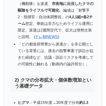
（機動隊）を派遣、
市街地に出没したクマの
駆除をライフルで可能化
。編成は「射撃手
2・指揮官・自治体調整役」の
4人1組×各2チ
ーム
想定。拳銃は非力なためライフル運用に
限定。派遣は2週間交代で、拡大は情勢次第
と説明。 (
テレ朝NEWS
)
「どの都道府県警から派遣か」を非公開とし
ている背景には、過去の狙撃事案で訴訟が起
きた経緯など、抗議・訴訟リスクを考慮して
の可能性に触れる（動画内の論評部分）。
2) クマの分布拡大・個体数増加とい
う基礎データ
ヒグマ
：平成15年度→30年度で分布
約1.3