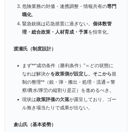
危険業務の対価・連携調整・情報共有の
専門
職化
。
緊急銃猟は応急措置に過ぎない。
個体数管
理・総合政策・人材育成・予算
を恒常化。
渡瀬氏（制度設計）
まず**“成功条件（勝利条件）”＝どの状態に
なれば解決か
を政策側が設定し、そこから
規
制の整理**（銃・弾・搬出・処理・流通＝警
察/農水/厚労の縦割り是正）を進めるべき。
現状は
政策評価の欠落
が露呈しており、ゴー
ル無き場当たりで成果が出ない。
倉山氏（基本姿勢）