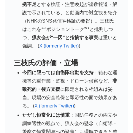
拠不足
とする検証・注意喚起が複数報道・解
説で示されている、と動画内で対立観を紹介
（NHKのSNS発信や検証の要旨）。三枝氏
はこれを**“ポジショントーク”**と批判しつ
つ、
猟友会が“一因”と指摘する事実
は重いと
強調。 (
X (formerly Twitter)
)
三枝氏の評価・立場
今回に限っては自衛隊出動を支持
：箱わな運
搬等の重作業・監視・ドローン偵察など、
非
致死的・後方支援
に限定される枠組みは妥
当。現場の安全確保と即応性の面で効果があ
る。 (
X (formerly Twitter)
)
ただし恒常化には慎重
：国防任務との両立や
訓練適性の観点で、猟友会の懸念（自衛隊・
警察の恒常関与への疑義）も理解できると整