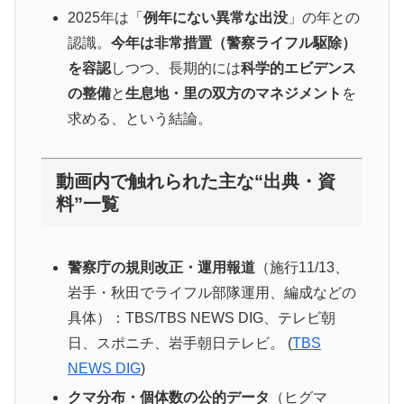
2025年は「
例年にない異常な出没
」の年との
認識。
今年は非常措置（警察ライフル駆除）
を容認
しつつ、長期的には
科学的エビデンス
の整備
と
生息地・里の双方のマネジメント
を
求める、という結論。
動画内で触れられた主な“出典・資
料”一覧
警察庁の規則改正・運用報道
（施行11/13、
岩手・秋田でライフル部隊運用、編成などの
具体）：TBS/TBS NEWS DIG、テレビ朝
日、スポニチ、岩手朝日テレビ。 (
TBS
NEWS DIG
)
クマ分布・個体数の公的データ
（ヒグマ