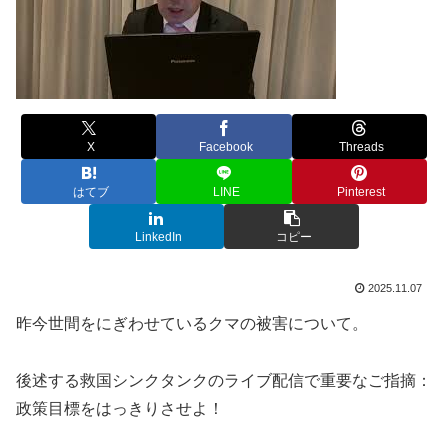
X
Facebook
Threads
はてブ
LINE
Pinterest
LinkedIn
コピー
2025.11.07
昨今世間をにぎわせているクマの被害について。
後述する救国シンクタンクのライブ配信で重要なご指摘：
政策目標をはっきりさせよ！