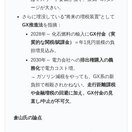
ージが大きい。
さらに埋没している“将来の増税装置”として
GX推進法
を指摘：
2028年～ 化石燃料の輸入に
GX付金（実
質的な関税/賦課金）
＝年1兆円規模の負
担増見込み。
2030年～ 電力会社への
排出権購入の義
務化
で電力コスト増。
→ ガソリン減税をやっても、GX系の新
負担で相殺されかねない。
走行距離課税
や金融増税の回避に加え、GX付金の見
直し/中止が不可欠
。
倉山氏の論点