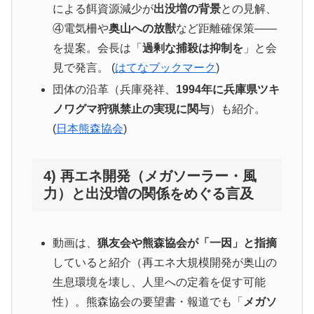
による餌資源減少が
出没増の背景
との見解、
④電気柵や
奥山への放獣
など距離確保策――
を提案。会長は「
過剰な捕殺は抑制を
」と会
見で発言。 (
はてなブックマーク
)
団体の沿革（兵庫発祥、
1994年に兵庫県ツキ
ノワグマ狩猟禁止の実現に関与
）も紹介。
(
日本熊森協会
)
4) 再エネ開発（メガソーラー・風
力）と出没増の関係をめぐる言及
動画は、
猟友会や熊森協会が「一因」と指摘
していると紹介（再エネ大規模開発が奥山の
生息環境を壊し、人里への定着を促す可能
性）。熊森協会の要望書・報道でも「
メガソ