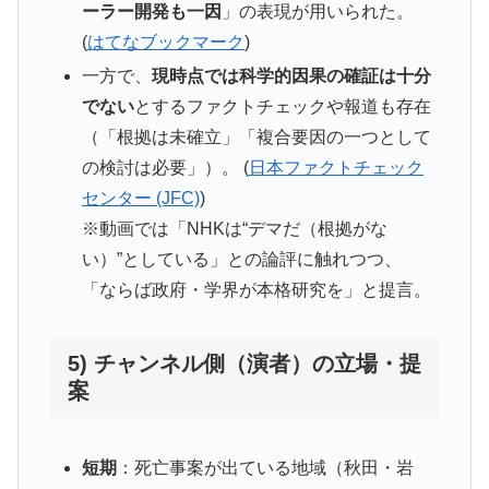
ーラー開発も一因
」の表現が用いられた。
(
はてなブックマーク
)
一方で、
現時点では科学的因果の確証は十分
でない
とするファクトチェックや報道も存在
（「根拠は未確立」「複合要因の一つとして
の検討は必要」）。 (
日本ファクトチェック
センター (JFC)
)
※動画では「NHKは“デマだ（根拠がな
い）”としている」との論評に触れつつ、
「ならば政府・学界が本格研究を」と提言。
5) チャンネル側（演者）の立場・提
案
短期
：死亡事案が出ている地域（秋田・岩