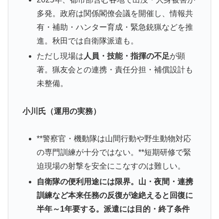
多発。政府は関係閣僚会議を開催し、情報共
有・補助・ハンター育成・緊急銃猟などを推
進。秋田では自衛隊派遣も。
ただし現場は
人員・技能・指揮の不足
が顕
著。猟友会との連携・責任分担・補償設計も
未整備。
小川氏（運用の実務）
**警察官・機動隊は山間行動や野生動物対応
の専門訓練が十分ではない。**短期研修で緊
迫現場の射撃を安全にこなすのは難しい。
自衛隊の便利用途には限界。山・夜間・連携
訓練など本来任務の反復が途絶えると回復に
半年～1年要する。派遣には目的・終了条件