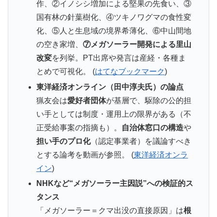
作、②イノシシ増加による堅果の先食い、③
国有林の針葉樹化、④ツキノワグマの食性変
化、⑤人と生息域の境界希薄化、⑥中山間地
の空き家増、
⑦メガソーラー開発による里山
改変
を列挙。PT出席や発言は産経・各種ま
とめで可視化。 (
はてなブックマーク
)
東洋経済オンライン（田中淳夫氏）の論点
猟友会は
愛好者団体
が基層で、駆除の公的担
い手としては制度・運用上の限界がある（不
正受給事案の指摘も）。
自治体窓口の構造
や
担い手のプロ化
（認定事業者）を議論すべき
とする論考を動画が参照。 (
東洋経済オンラ
イン
)
NHKなど“メガソーラー主因説”への検証的ス
タンス
「メガソーラー＝クマ出没の直接原因」は
根