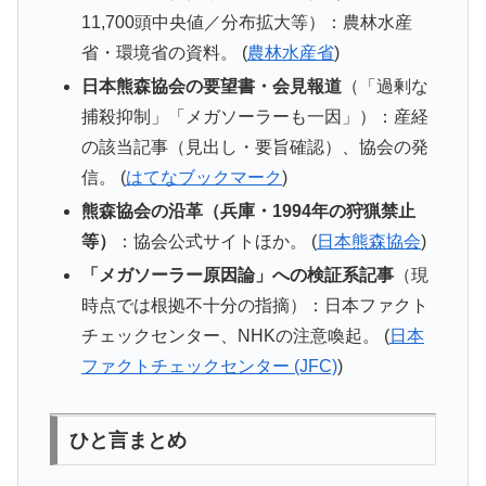
11,700頭中央値／分布拡大等）：農林水産
省・環境省の資料。 (
農林水産省
)
日本熊森協会の要望書・会見報道
（「過剰な
捕殺抑制」「メガソーラーも一因」）：産経
の該当記事（見出し・要旨確認）、協会の発
信。 (
はてなブックマーク
)
熊森協会の沿革（兵庫・1994年の狩猟禁止
等）
：協会公式サイトほか。 (
日本熊森協会
)
「メガソーラー原因論」への検証系記事
（現
時点では根拠不十分の指摘）：日本ファクト
チェックセンター、NHKの注意喚起。 (
日本
ファクトチェックセンター (JFC)
)
ひと言まとめ