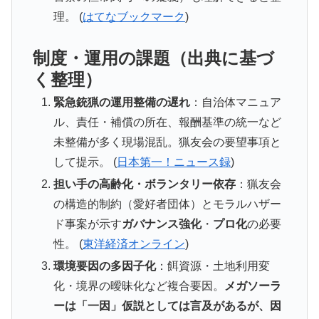
理。 (
はてなブックマーク
)
制度・運用の課題（出典に基づ
く整理）
緊急銃猟の運用整備の遅れ
：自治体マニュア
ル、責任・補償の所在、報酬基準の統一など
未整備が多く現場混乱。猟友会の要望事項と
して提示。 (
日本第一！ニュース録
)
担い手の高齢化・ボランタリー依存
：猟友会
の構造的制約（愛好者団体）とモラルハザー
ド事案が示す
ガバナンス強化
・
プロ化
の必要
性。 (
東洋経済オンライン
)
環境要因の多因子化
：餌資源・土地利用変
化・境界の曖昧化など複合要因。
メガソーラ
ーは「一因」仮説としては言及があるが、因