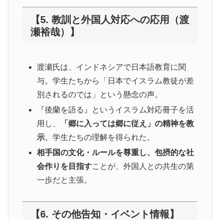
【5. 教訓と外国人対応への応用（渡
瀬裕哉）】
渡瀬氏は、インドネシアで日本語教育に関
与。学生たちから「日本でイスラム教徒が差
別されるのでは」という懸念の声。
『後蘭を語る』というイスラム対応冊子を活
用し、
「郷に入っては郷に従え」の精神を教
示
。学生たちの理解を得られた。
相手国の文化・ルールを尊重し、包摂的な社
会作りを目指す
ことが、外国人との共生の第
一歩だと主張。
【6. その他告知・イベント情報】