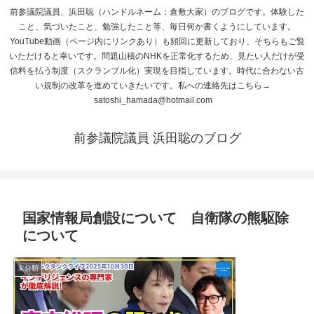
前参議院議員、浜田聡（ハンドルネーム：倉敷大家）のブログです。体験した
こと、気づいたこと、勉強したこと等、毎日何か書くようにしています。
YouTube動画（ページ内にリンクあり）も頻回に更新しており、そちらもご覧
いただけると幸いです。問題山積のNHKを正常化するため、見たい人だけが受
信料を払う制度（スクランブル化）実現を目指しています。時代に合わない古
い規制の改革を進めていきたいです。私への連絡先はこちら→
satoshi_hamada@hotmail.com
前参議院議員 浜田聡のブログ
国家情報局創設について 自衛隊の熊駆除
について
未分類