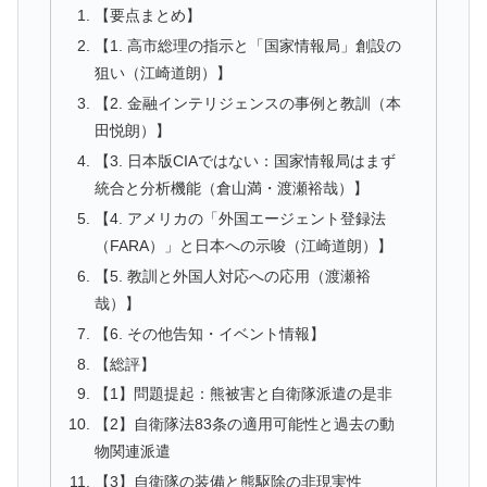
【要点まとめ】
【1. 高市総理の指示と「国家情報局」創設の
狙い（江崎道朗）】
【2. 金融インテリジェンスの事例と教訓（本
田悦朗）】
【3. 日本版CIAではない：国家情報局はまず
統合と分析機能（倉山満・渡瀬裕哉）】
【4. アメリカの「外国エージェント登録法
（FARA）」と日本への示唆（江崎道朗）】
【5. 教訓と外国人対応への応用（渡瀬裕
哉）】
【6. その他告知・イベント情報】
【総評】
【1】問題提起：熊被害と自衛隊派遣の是非
【2】自衛隊法83条の適用可能性と過去の動
物関連派遣
【3】自衛隊の装備と熊駆除の非現実性