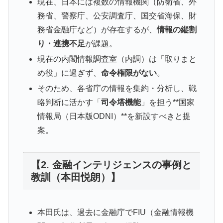
現在、日本には複数の情報機関（防衛省、外
務省、警察庁、公安調査庁、国交省海保、財
務省金融庁など）が存在するが、
情報の縦割
り・連携不足
が課題。
現在の内閣情報調査室（内調）は「取りまと
め役」に過ぎず、
命令権限がない
。
そのため、各省庁の情報を集約・分析し、戦
略判断に活かす「
司令塔機能
」を担う**国家
情報局（日本版ODNI）**を新設すべきと提
案。
【2. 金融インテリジェンスの事例と
教訓（本田悦朗）】
本田氏は、過去に金融庁でFIU（金融情報機