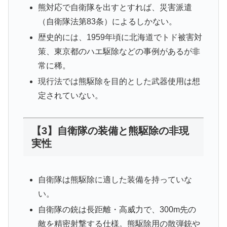
熊対応で自衛隊を出すとすれば、災害派遣
（自衛隊法第83条）によるしかない。
歴史的には、1959年頃に北海道でトド被害対
策、東京都のハエ駆除などの事例があるが非
常に稀。
現行法では熊駆除を目的とした武器使用は想
定されていない。
【3】自衛隊の装備と熊駆除の非現
実性
自衛隊は熊駆除に適した装備を持っていな
い。
自衛隊の銃は長距離・高威力で、300m先の
敵を精密射撃する仕様。熊駆除用の散弾銃や