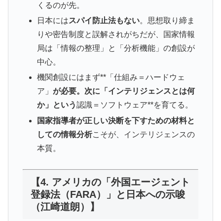
くるのが先。
日本には
スパイ防止法もない
。思想取り締ま
りや密告制度と誤解されがちだが、国家情報
局は「情報の整理」と「分析機能」の創設が
中心。
機関創設にはまず**「仕組み＝ハードウェ
ア」
が必要。次に「インテリジェンスとは何
か」という
認識＝ソフトウェア**を育てる。
国家指導者が正しい決断を下すための材料と
しての情報分析
こそが、インテリジェンスの
本質。
【4. アメリカの「外国エージェント
登録法（FARA）」と日本への示唆
（江崎道朗）】