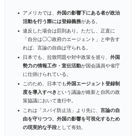
アメリカでは、
外国の影響下にある者が政治
活動を行う際には登録義務
がある。
違反した場合は罰則あり。ただし、正直に
「自分は◯◯政府のエージェント」と申告す
れば、言論の自由は守られる。
日本でも、拉致問題や対中政策を巡り、
外国
勢力の情報工作・宣伝活動
が国会議員や省庁
に仕掛けられている。
このため、日本でも
外国エージェント登録制
度を導入すべき
という議論が維新と自民の政
策協議において進行中。
これは「スパイ防止法」より先に、
言論の自
由を守りつつ、外国の影響を可視化するため
の現実的な手段
として有効。