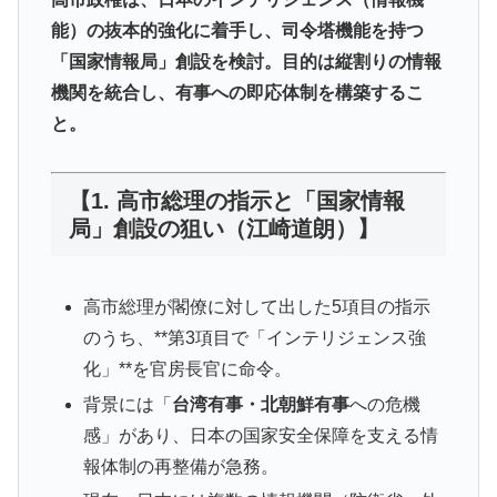
能）の抜本的強化に着手し、司令塔機能を持つ
「国家情報局」創設を検討。目的は縦割りの情報
機関を統合し、有事への即応体制を構築するこ
と。
【1. 高市総理の指示と「国家情報
局」創設の狙い（江崎道朗）】
高市総理が閣僚に対して出した5項目の指示
のうち、**第3項目で「インテリジェンス強
化」**を官房長官に命令。
背景には「
台湾有事・北朝鮮有事
への危機
感」があり、日本の国家安全保障を支える情
報体制の再整備が急務。