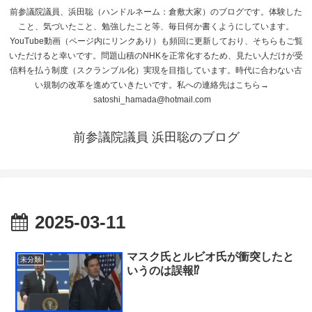
前参議院議員、浜田聡（ハンドルネーム：倉敷大家）のブログです。体験した
こと、気づいたこと、勉強したこと等、毎日何か書くようにしています。
YouTube動画（ページ内にリンクあり）も頻回に更新しており、そちらもご覧
いただけると幸いです。問題山積のNHKを正常化するため、見たい人だけが受
信料を払う制度（スクランブル化）実現を目指しています。時代に合わない古
い規制の改革を進めていきたいです。私への連絡先はこちら→
satoshi_hamada@hotmail.com
前参議院議員 浜田聡のブログ
2025-03-11
マスク氏とルビオ氏が衝突したと
未分類
いうのは誤報⁉