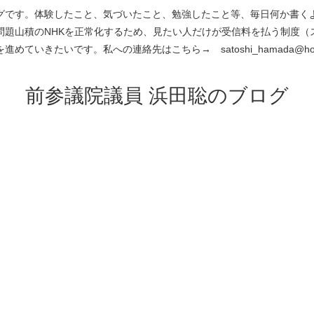
です。体験したこと、気づいたこと、勉強したこと等、毎日何か書くよう
問題山積のNHKを正常化するため、見たい人だけが受信料を払う制度（
進めていきたいです。私への連絡先はこちら→ satoshi_hamada@hotm
前参議院議員 浜田聡のブログ