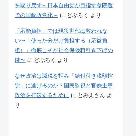
を取り戻す～日本自由党が目指す参院選
での国政政党化～
に
どぶろく
より
「応能負担」では現役世代は救われな
い〜「使った分だけ負担する（応益負
担）」徹底こそが社会保険料引き下げの
鍵〜
に
どぶろく
より
なぜ政治は減税を拒み「給付付き税額控
除」に逃げるのか？国民監視と官僚主導
政治を打破するために
に
とみえさん
よ
り