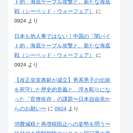
ト的」海底ケーブル攻撃と、新たな海底
戦（シーベッド・ウォーフェア）
に
0924
より
日本も他人事ではない！中国の「闇バイ
ト的」海底ケーブル攻撃と、新たな海底
戦（シーベッド・ウォーフェア）
に
0924
より
【改正皇室典範が成立】男系男子の伝統
を死守した歴史的意義と、浮き彫りにな
った「官僚依存」の課題〜日本自由党か
らのお願い〜
に
0924
より
消費減税と再増税阻止への姿勢を問う〜