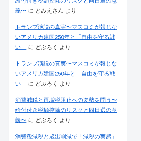
給付付き税額控除のリスクと同日選の意
義〜
に
とみえさん
より
トランプ演説の真実〜マスコミが報じな
いアメリカ建国250年と「自由を守る戦
い」
に
どぶろく
より
トランプ演説の真実〜マスコミが報じな
いアメリカ建国250年と「自由を守る戦
い」
に
どぶろく
より
消費減税と再増税阻止への姿勢を問う〜
給付付き税額控除のリスクと同日選の意
義〜
に
どぶろく
より
消費税減税と歳出削減で「減税の実感」