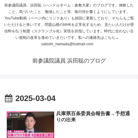
前参議院議員、浜田聡（ハンドルネーム：倉敷大家）のブログです。体験した
こと、気づいたこと、勉強したこと等、毎日何か書くようにしています。
YouTube動画（ページ内にリンクあり）も頻回に更新しており、そちらもご覧
いただけると幸いです。問題山積のNHKを正常化するため、見たい人だけが受
信料を払う制度（スクランブル化）実現を目指しています。時代に合わない古
い規制の改革を進めていきたいです。私への連絡先はこちら→
satoshi_hamada@hotmail.com
前参議院議員 浜田聡のブログ
2025-03-04
兵庫県百条委員会報告書→予想通
未分類
りの出来