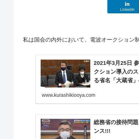
LinkedIn
私は国会の内外において、電波オークション
2021年3月25
クション導入のス
る省名「大蔵省」
www.kurashikiooya.com
総務省の接待問題
ンス!!!