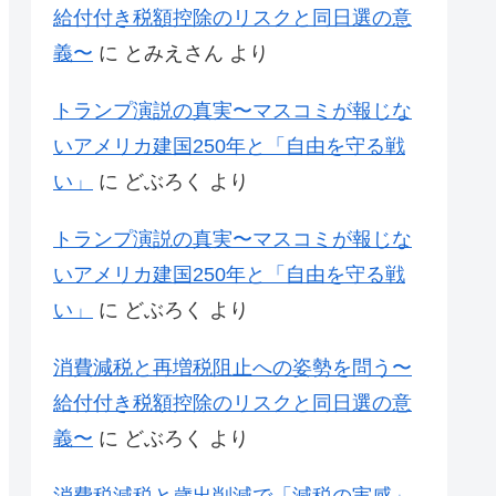
給付付き税額控除のリスクと同日選の意
義〜
に
とみえさん
より
トランプ演説の真実〜マスコミが報じな
いアメリカ建国250年と「自由を守る戦
い」
に
どぶろく
より
トランプ演説の真実〜マスコミが報じな
いアメリカ建国250年と「自由を守る戦
い」
に
どぶろく
より
消費減税と再増税阻止への姿勢を問う〜
給付付き税額控除のリスクと同日選の意
義〜
に
どぶろく
より