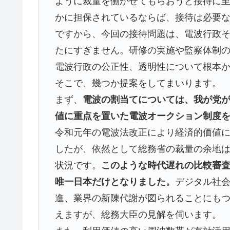
ように裁量を働かせてもらおうと接待に
かに担保されているならば、接待は必要
ですから、今回の接待問題は、電波行政
たにすぎません。研修の実施や監察体制
電波行政の公正性、透明性について根本
そこで、幾つか提案をしてまいります。
まず、
電波の割当てについては、我が党
値に重点を置いた電波オークション制度
令和元年の電波法改正により経済的価値
したが、依然として総務省の裁量の余地
状況です。
このような時代遅れの比較審
唯一日本だけとなりました。
デジタル社
進、業界の新陳代謝が図られることにも
えますが、総務大臣の見解を伺います。