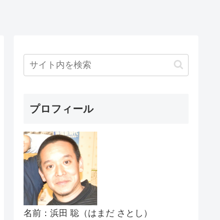
プロフィール
名前：浜田 聡（はまだ さとし）