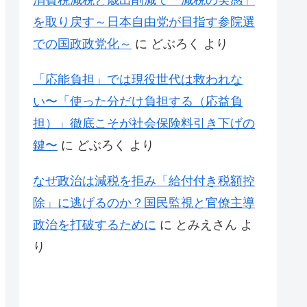
消費税減税と歳出削減で「減税の実感」
を取り戻す～日本自由党が目指す参院選
での国政政党化～
に
どぶろく
より
「応能負担」では現役世代は救われな
い〜「使った分だけ負担する（応益負
担）」徹底こそが社会保険料引き下げの
鍵〜
に
どぶろく
より
なぜ政治は減税を拒み「給付付き税額控
除」に逃げるのか？国民監視と官僚主導
政治を打破するために
に
とみえさん
よ
り