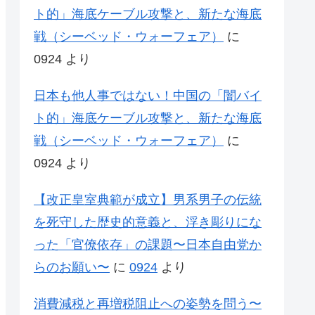
ト的」海底ケーブル攻撃と、新たな海底
戦（シーベッド・ウォーフェア）
に
0924
より
日本も他人事ではない！中国の「闇バイ
ト的」海底ケーブル攻撃と、新たな海底
戦（シーベッド・ウォーフェア）
に
0924
より
【改正皇室典範が成立】男系男子の伝統
を死守した歴史的意義と、浮き彫りにな
った「官僚依存」の課題〜日本自由党か
らのお願い〜
に
0924
より
消費減税と再増税阻止への姿勢を問う〜