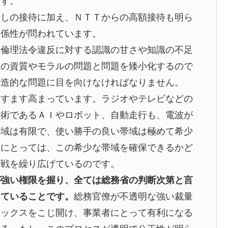
す。
返しの接待に加え、ＮＴＴからの高額接待も明ら
関係性が問われています。
の倫理法令違反に対する認識の甘さや知識の不足
人の資質やモラルの問題と問題を矮小化するので
構造的な問題に目を向けなければなりません。
ますます高まっています。ラジオやテレビなどの
技術であるＡＩやロボット、自動走行も、電波が
帯域は有限で、使い勝手の良い帯域は極めて希少
者にとっては、この希少な帯域を確保できるかど
奪戦を繰り広げているのです。
が強い権限を握り、全ては総務省の判断次第と言
していることです。
総務官僚が不透明な強い裁量
ボックスをこじ開け、事業者にとって有利になる