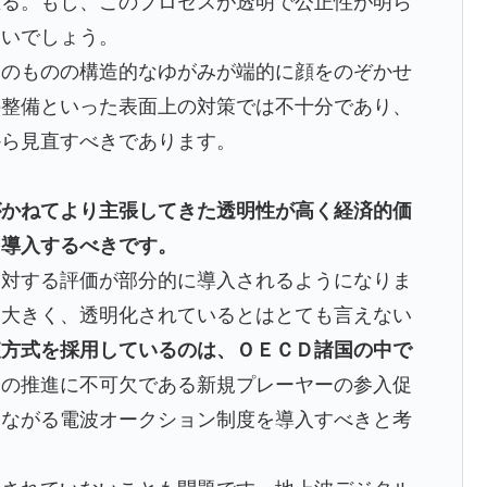
至る。もし、このプロセスが透明で公正性が明ら
ないでしょう。
そのものの構造的なゆがみが端的に顔をのぞかせ
の整備といった表面上の対策では不十分であり、
から見直すべきであります。
がかねてより主張してきた透明性が高く経済的価
を導入するべきです。
に対する評価が部分的に導入されるようになりま
は大きく、透明化されているとはとても言えない
査方式を採用しているのは、ＯＥＣＤ諸国の中で
会の推進に不可欠である新規プレーヤーの参入促
つながる電波オークション制度を導入すべきと考