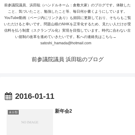
前参議院議員、浜田聡（ハンドルネーム：倉敷大家）のブログです。体験した
こと、気づいたこと、勉強したこと等、毎日何か書くようにしています。
YouTube動画（ページ内にリンクあり）も頻回に更新しており、そちらもご覧
いただけると幸いです。問題山積のNHKを正常化するため、見たい人だけが受
信料を払う制度（スクランブル化）実現を目指しています。時代に合わない古
い規制の改革を進めていきたいです。私への連絡先はこちら→
satoshi_hamada@hotmail.com
前参議院議員 浜田聡のブログ
2016-01-11
新年会2
未分類