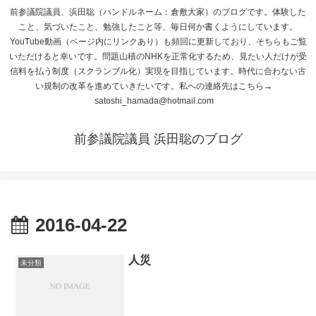
前参議院議員、浜田聡（ハンドルネーム：倉敷大家）のブログです。体験した
こと、気づいたこと、勉強したこと等、毎日何か書くようにしています。
YouTube動画（ページ内にリンクあり）も頻回に更新しており、そちらもご覧
いただけると幸いです。問題山積のNHKを正常化するため、見たい人だけが受
信料を払う制度（スクランブル化）実現を目指しています。時代に合わない古
い規制の改革を進めていきたいです。私への連絡先はこちら→
satoshi_hamada@hotmail.com
前参議院議員 浜田聡のブログ
2016-04-22
人災
未分類