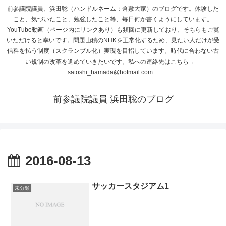
前参議院議員、浜田聡（ハンドルネーム：倉敷大家）のブログです。体験した
こと、気づいたこと、勉強したこと等、毎日何か書くようにしています。
YouTube動画（ページ内にリンクあり）も頻回に更新しており、そちらもご覧
いただけると幸いです。問題山積のNHKを正常化するため、見たい人だけが受
信料を払う制度（スクランブル化）実現を目指しています。時代に合わない古
い規制の改革を進めていきたいです。私への連絡先はこちら→
satoshi_hamada@hotmail.com
前参議院議員 浜田聡のブログ
2016-08-13
サッカースタジアム1
未分類