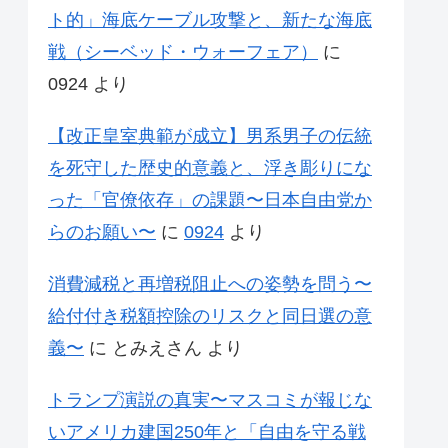
ト的」海底ケーブル攻撃と、新たな海底
戦（シーベッド・ウォーフェア）
に
0924
より
【改正皇室典範が成立】男系男子の伝統
を死守した歴史的意義と、浮き彫りにな
った「官僚依存」の課題〜日本自由党か
らのお願い〜
に
0924
より
消費減税と再増税阻止への姿勢を問う〜
給付付き税額控除のリスクと同日選の意
義〜
に
とみえさん
より
トランプ演説の真実〜マスコミが報じな
いアメリカ建国250年と「自由を守る戦