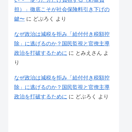
い〜「使った分だけ負担する（応益負
担）」徹底こそが社会保険料引き下げの
鍵〜
に
どぶろく
より
なぜ政治は減税を拒み「給付付き税額控
除」に逃げるのか？国民監視と官僚主導
政治を打破するために
に
とみえさん
よ
り
なぜ政治は減税を拒み「給付付き税額控
除」に逃げるのか？国民監視と官僚主導
政治を打破するために
に
どぶろく
より