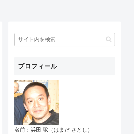
プロフィール
名前：浜田 聡（はまだ さとし）