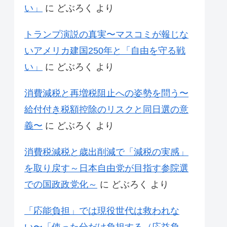
い」
に
どぶろく
より
トランプ演説の真実〜マスコミが報じな
いアメリカ建国250年と「自由を守る戦
い」
に
どぶろく
より
消費減税と再増税阻止への姿勢を問う〜
給付付き税額控除のリスクと同日選の意
義〜
に
どぶろく
より
消費税減税と歳出削減で「減税の実感」
を取り戻す～日本自由党が目指す参院選
での国政政党化～
に
どぶろく
より
「応能負担」では現役世代は救われな