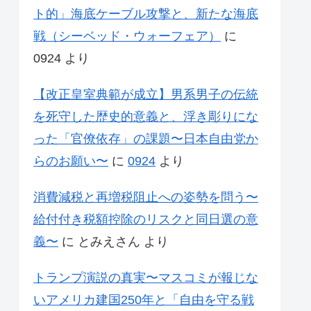
ト的」海底ケーブル攻撃と、新たな海底
戦（シーベッド・ウォーフェア）
に
0924
より
【改正皇室典範が成立】男系男子の伝統
を死守した歴史的意義と、浮き彫りにな
った「官僚依存」の課題〜日本自由党か
らのお願い〜
に
0924
より
消費減税と再増税阻止への姿勢を問う〜
給付付き税額控除のリスクと同日選の意
義〜
に
とみえさん
より
トランプ演説の真実〜マスコミが報じな
いアメリカ建国250年と「自由を守る戦