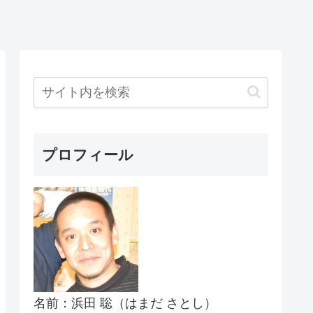
プロフィール
名前：浜田 聡（はまだ さとし）