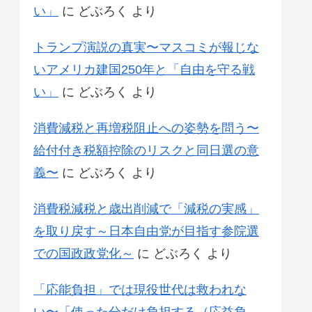
い」
に
どぶろく
より
トランプ演説の真実〜マスコミが報じな
いアメリカ建国250年と「自由を守る戦
い」
に
どぶろく
より
消費減税と再増税阻止への姿勢を問う〜
給付付き税額控除のリスクと同日選の意
義〜
に
どぶろく
より
消費税減税と歳出削減で「減税の実感」
を取り戻す～日本自由党が目指す参院選
での国政政党化～
に
どぶろく
より
「応能負担」では現役世代は救われな