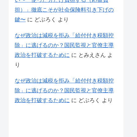
い〜「使った分だけ負担する（応益負
担）」徹底こそが社会保険料引き下げの
鍵〜
に
どぶろく
より
なぜ政治は減税を拒み「給付付き税額控
除」に逃げるのか？国民監視と官僚主導
政治を打破するために
に
とみえさん
よ
り
なぜ政治は減税を拒み「給付付き税額控
除」に逃げるのか？国民監視と官僚主導
政治を打破するために
に
どぶろく
より