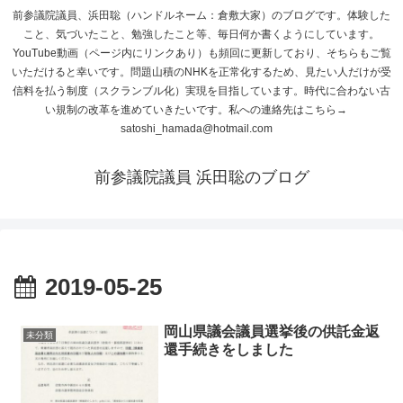
前参議院議員、浜田聡（ハンドルネーム：倉敷大家）のブログです。体験した
こと、気づいたこと、勉強したこと等、毎日何か書くようにしています。
YouTube動画（ページ内にリンクあり）も頻回に更新しており、そちらもご覧
いただけると幸いです。問題山積のNHKを正常化するため、見たい人だけが受
信料を払う制度（スクランブル化）実現を目指しています。時代に合わない古
い規制の改革を進めていきたいです。私への連絡先はこちら→
satoshi_hamada@hotmail.com
前参議院議員 浜田聡のブログ
2019-05-25
岡山県議会議員選挙後の供託金返
未分類
還手続きをしました