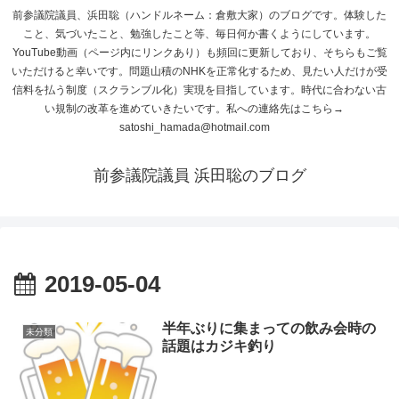
前参議院議員、浜田聡（ハンドルネーム：倉敷大家）のブログです。体験した
こと、気づいたこと、勉強したこと等、毎日何か書くようにしています。
YouTube動画（ページ内にリンクあり）も頻回に更新しており、そちらもご覧
いただけると幸いです。問題山積のNHKを正常化するため、見たい人だけが受
信料を払う制度（スクランブル化）実現を目指しています。時代に合わない古
い規制の改革を進めていきたいです。私への連絡先はこちら→
satoshi_hamada@hotmail.com
前参議院議員 浜田聡のブログ
2019-05-04
半年ぶりに集まっての飲み会時の
未分類
話題はカジキ釣り