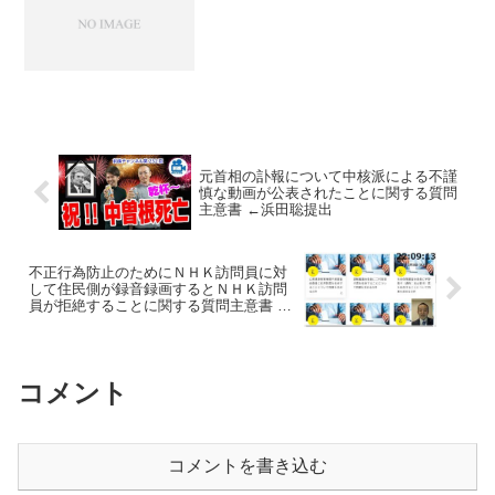
元首相の訃報について中核派による不謹
慎な動画が公表されたことに関する質問
主意書 ←浜田聡提出
不正行為防止のためにＮＨＫ訪問員に対
して住民側が録音録画するとＮＨＫ訪問
員が拒絶することに関する質問主意書 ←
浜田聡提出
コメント
コメントを書き込む