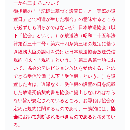
一から三までについて
御指摘の「「記憶に基づく設置日」と「実際の設
置日」とで相違が生じた場合」の意味するところ
が必ずしも明らかではないが、日本放送協会（以
下「協会」という。）が放送法（昭和二十五年法
律第百三十二号）第六十四条第三項の規定に基づ
き総務大臣の認可を受けた日本放送協会放送受信
規約（以下「規約」という。）第三条第一項にお
いて、協会のテレビジョン放送を受信することの
できる受信設備（以下「受信機」という。）を設
置した者は、遅滞なく、受信機の設置の日を記載
した放送受信契約書を協会に提出しなければなら
ない旨が規定されているところ、お尋ねは協会が
定めた規約に関するものであり、一義的には、
協
会において判断されるべきものである
と考えてい
る。