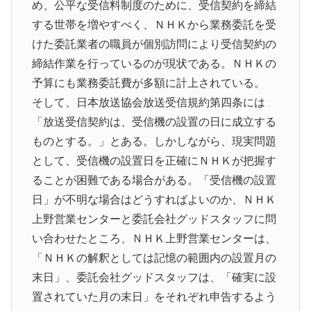
め、公平な受信料制度のために、受信契約を締結
する世帯を増やすべく、ＮＨＫから業務委託を受
けた委託業者の職員が個別訪問により受信契約の
締結作業を行っているのが現状である。ＮＨＫの
予算にも業務委託費が多額に計上されている。
そして、日本放送協会放送受信規約第四条には
「放送受信契約は、受信機の設置の日に成立する
ものとする。」とある。しかしながら、現実問題
として、受信機の設置日を正確にＮＨＫが把握す
ることが困難である場合がある。「受信機の設置
日」が不明な場合はどうすればよいのか、ＮＨＫ
上野営業センターと委託会社グッドスタッフに問
い合わせたところ、ＮＨＫ上野営業センターは、
「ＮＨＫの解釈としては記憶の範囲内の設置月の
末日」、委託会社グッドスタッフは、「確実に設
置されていた月の末日」をそれぞれ申告するよう