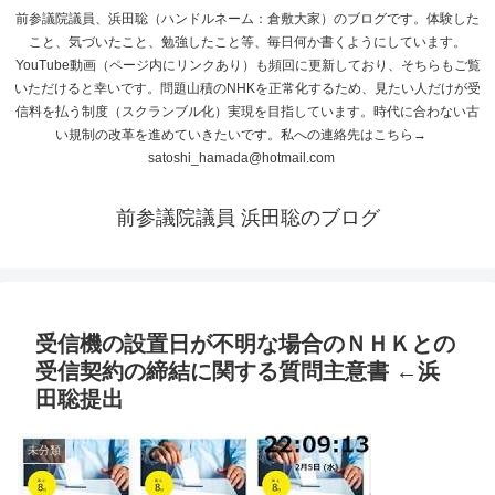
前参議院議員、浜田聡（ハンドルネーム：倉敷大家）のブログです。体験した
こと、気づいたこと、勉強したこと等、毎日何か書くようにしています。
YouTube動画（ページ内にリンクあり）も頻回に更新しており、そちらもご覧
いただけると幸いです。問題山積のNHKを正常化するため、見たい人だけが受
信料を払う制度（スクランブル化）実現を目指しています。時代に合わない古
い規制の改革を進めていきたいです。私への連絡先はこちら→
satoshi_hamada@hotmail.com
前参議院議員 浜田聡のブログ
受信機の設置日が不明な場合のＮＨＫとの
受信契約の締結に関する質問主意書 ←浜
田聡提出
未分類