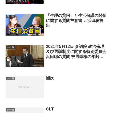
「生理の貧困」と生活保護の関係
未分類
に関する質問主意書 ←浜田聡提
出
2021年5月12日 参議院 政治倫理
未分類
及び選挙制度に関する特別委員会
浜田聡の質問 被選挙権の年齢を
引き下げるべき!!!
陥没
未分類
CLT
未分類