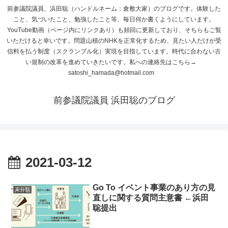
前参議院議員、浜田聡（ハンドルネーム：倉敷大家）のブログです。体験した
こと、気づいたこと、勉強したこと等、毎日何か書くようにしています。
YouTube動画（ページ内にリンクあり）も頻回に更新しており、そちらもご覧
いただけると幸いです。問題山積のNHKを正常化するため、見たい人だけが受
信料を払う制度（スクランブル化）実現を目指しています。時代に合わない古
い規制の改革を進めていきたいです。私への連絡先はこちら→
satoshi_hamada@hotmail.com
前参議院議員 浜田聡のブログ
2021-03-12
Go To イベント事業のあり方の見
未分類
直しに関する質問主意書 ←浜田
聡提出