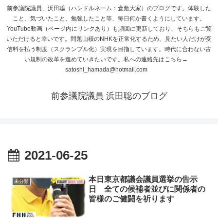
前参議院議員、浜田聡（ハンドルネーム：倉敷大家）のブログです。体験した
こと、気づいたこと、勉強したこと等、毎日何か書くようにしています。
YouTube動画（ページ内にリンクあり）も頻回に更新しており、そちらもご覧
いただけると幸いです。問題山積のNHKを正常化するため、見たい人だけが受
信料を払う制度（スクランブル化）実現を目指しています。時代に合わない古
い規制の改革を進めていきたいです。私への連絡先はこちら→
satoshi_hamada@hotmail.com
前参議院議員 浜田聡のブログ
2021-06-25
本日東京都議会議員選挙の告示
未分類
日 全ての候補者並びに関係者の
皆様のご健闘を祈ります