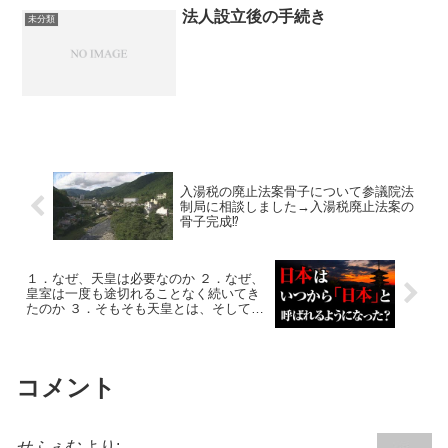
法人設立後の手続き
未分類
入湯税の廃止法案骨子について参議院法
制局に相談しました→入湯税廃止法案の
骨子完成⁉
１．なぜ、天皇は必要なのか ２．なぜ、
皇室は一度も途切れることなく続いてき
たのか ３．そもそも天皇とは、そして皇
室とはなんなのか
コメント
せふぇむ
より: