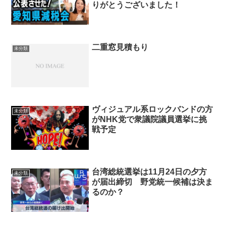
りがとうございました！
二重窓見積もり
未分類
ヴィジュアル系ロックバンドの方
未分類
がNHK党で衆議院議員選挙に挑
戦予定
台湾総統選挙は11月24日の夕方
未分類
が届出締切 野党統一候補は決ま
るのか？