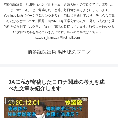
前参議院議員、浜田聡（ハンドルネーム：倉敷大家）のブログです。体験した
こと、気づいたこと、勉強したこと等、毎日何か書くようにしています。
YouTube動画（ページ内にリンクあり）も頻回に更新しており、そちらもご覧
いただけると幸いです。問題山積のNHKを正常化するため、見たい人だけが受
信料を払う制度（スクランブル化）実現を目指しています。時代に合わない古
い規制の改革を進めていきたいです。私への連絡先はこちら→
satoshi_hamada@hotmail.com
前参議院議員 浜田聡のブログ
JAに私が寄稿したコロナ関連の考えを述
べた文章を紹介します
未分類