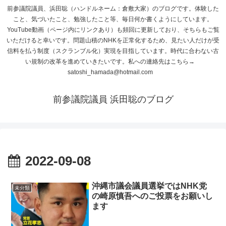
前参議院議員、浜田聡（ハンドルネーム：倉敷大家）のブログです。体験した
こと、気づいたこと、勉強したこと等、毎日何か書くようにしています。
YouTube動画（ページ内にリンクあり）も頻回に更新しており、そちらもご覧
いただけると幸いです。問題山積のNHKを正常化するため、見たい人だけが受
信料を払う制度（スクランブル化）実現を目指しています。時代に合わない古
い規制の改革を進めていきたいです。私への連絡先はこちら→
satoshi_hamada@hotmail.com
前参議院議員 浜田聡のブログ
2022-09-08
沖縄市議会議員選挙ではNHK党
未分類
の崎原慎吾へのご投票をお願いし
ます