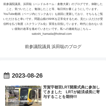
前参議院議員、浜田聡（ハンドルネーム：倉敷大家）のブログです。体験した
こと、気づいたこと、勉強したこと等、毎日何か書くようにしています。
YouTube動画（ページ内にリンクあり）も頻回に更新しており、そちらもご覧
いただけると幸いです。問題山積のNHKを正常化するため、見たい人だけが受
信料を払う制度（スクランブル化）実現を目指しています。時代に合わない古
い規制の改革を進めていきたいです。私への連絡先はこちら→
satoshi_hamada@hotmail.com
前参議院議員 浜田聡のブログ
2023-08-26
芳賀宇都宮LRT開業式典に参加し
未分類
てきました LRTが経済成長に寄
与することを期待!!!