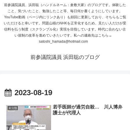
前参議院議員、浜田聡（ハンドルネーム：倉敷大家）のブログです。体験した
こと、気づいたこと、勉強したこと等、毎日何か書くようにしています。
YouTube動画（ページ内にリンクあり）も頻回に更新しており、そちらもご覧
いただけると幸いです。問題山積のNHKを正常化するため、見たい人だけが受
信料を払う制度（スクランブル化）実現を目指しています。時代に合わない古
い規制の改革を進めていきたいです。私への連絡先はこちら→
satoshi_hamada@hotmail.com
前参議院議員 浜田聡のブログ
2023-08-19
若手医師が過労自殺… 川人博弁
未分類
護士が代理人