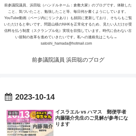
前参議院議員、浜田聡（ハンドルネーム：倉敷大家）のブログです。体験した
こと、気づいたこと、勉強したこと等、毎日何か書くようにしています。
YouTube動画（ページ内にリンクあり）も頻回に更新しており、そちらもご覧
いただけると幸いです。問題山積のNHKを正常化するため、見たい人だけが受
信料を払う制度（スクランブル化）実現を目指しています。時代に合わない古
い規制の改革を進めていきたいです。私への連絡先はこちら→
satoshi_hamada@hotmail.com
前参議院議員 浜田聡のブログ
2023-10-14
イスラエル vs ハマス 郵便学者
未分類
内藤陽介先生のご見解が参考にな
ります