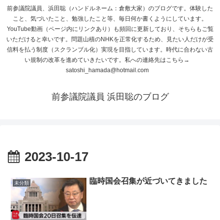
前参議院議員、浜田聡（ハンドルネーム：倉敷大家）のブログです。体験した
こと、気づいたこと、勉強したこと等、毎日何か書くようにしています。
YouTube動画（ページ内にリンクあり）も頻回に更新しており、そちらもご覧
いただけると幸いです。問題山積のNHKを正常化するため、見たい人だけが受
信料を払う制度（スクランブル化）実現を目指しています。時代に合わない古
い規制の改革を進めていきたいです。私への連絡先はこちら→
satoshi_hamada@hotmail.com
前参議院議員 浜田聡のブログ
2023-10-17
臨時国会召集が近づいてきました
未分類