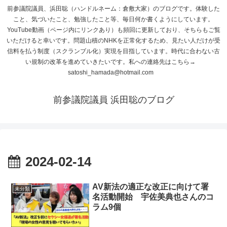
前参議院議員、浜田聡（ハンドルネーム：倉敷大家）のブログです。体験した
こと、気づいたこと、勉強したこと等、毎日何か書くようにしています。
YouTube動画（ページ内にリンクあり）も頻回に更新しており、そちらもご覧
いただけると幸いです。問題山積のNHKを正常化するため、見たい人だけが受
信料を払う制度（スクランブル化）実現を目指しています。時代に合わない古
い規制の改革を進めていきたいです。私への連絡先はこちら→
satoshi_hamada@hotmail.com
前参議院議員 浜田聡のブログ
2024-02-14
AV新法の適正な改正に向けて署
未分類
名活動開始 宇佐美典也さんのコ
ラム9個