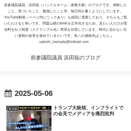
前参議院議員、浜田聡（ハンドルネーム：倉敷大家）のブログです。体験した
こと、気づいたこと、勉強したこと等、毎日何か書くようにしています。
YouTube動画（ページ内にリンクあり）も頻回に更新しており、そちらもご覧
いただけると幸いです。問題山積のNHKを正常化するため、見たい人だけが受
信料を払う制度（スクランブル化）実現を目指しています。時代に合わない古
い規制の改革を進めていきたいです。私への連絡先はこちら→
satoshi_hamada@hotmail.com
前参議院議員 浜田聡のブログ
2025-05-06
トランプ大統領、インフライトで
未分類
の会見でメディアを痛烈批判