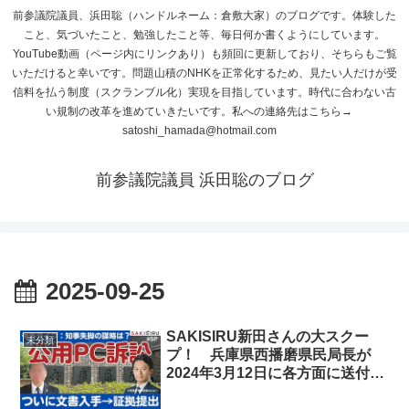
前参議院議員、浜田聡（ハンドルネーム：倉敷大家）のブログです。体験した
こと、気づいたこと、勉強したこと等、毎日何か書くようにしています。
YouTube動画（ページ内にリンクあり）も頻回に更新しており、そちらもご覧
いただけると幸いです。問題山積のNHKを正常化するため、見たい人だけが受
信料を払う制度（スクランブル化）実現を目指しています。時代に合わない古
い規制の改革を進めていきたいです。私への連絡先はこちら→
satoshi_hamada@hotmail.com
前参議院議員 浜田聡のブログ
2025-09-25
SAKISIRU新田さんの大スクー
未分類
プ！ 兵庫県西播磨県民局長が
2024年3月12日に各方面に送付し
た文書は不正の目的が疑われるの