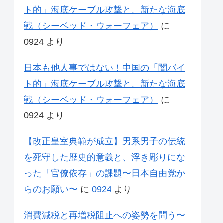
ト的」海底ケーブル攻撃と、新たな海底
戦（シーベッド・ウォーフェア）
に
0924
より
日本も他人事ではない！中国の「闇バイ
ト的」海底ケーブル攻撃と、新たな海底
戦（シーベッド・ウォーフェア）
に
0924
より
【改正皇室典範が成立】男系男子の伝統
を死守した歴史的意義と、浮き彫りにな
った「官僚依存」の課題〜日本自由党か
らのお願い〜
に
0924
より
消費減税と再増税阻止への姿勢を問う〜