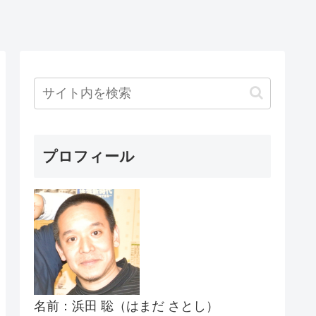
プロフィール
名前：浜田 聡（はまだ さとし）