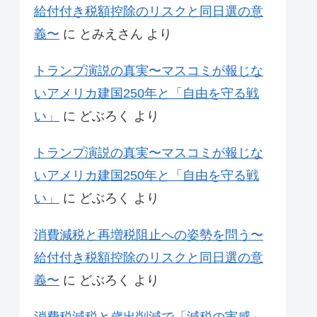
給付付き税額控除のリスクと同日選の意
義〜
に
とみえさん
より
トランプ演説の真実〜マスコミが報じな
いアメリカ建国250年と「自由を守る戦
い」
に
どぶろく
より
トランプ演説の真実〜マスコミが報じな
いアメリカ建国250年と「自由を守る戦
い」
に
どぶろく
より
消費減税と再増税阻止への姿勢を問う〜
給付付き税額控除のリスクと同日選の意
義〜
に
どぶろく
より