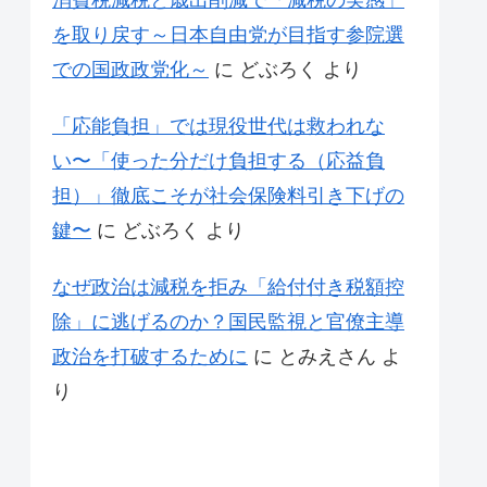
消費税減税と歳出削減で「減税の実感」
を取り戻す～日本自由党が目指す参院選
での国政政党化～
に
どぶろく
より
「応能負担」では現役世代は救われな
い〜「使った分だけ負担する（応益負
担）」徹底こそが社会保険料引き下げの
鍵〜
に
どぶろく
より
なぜ政治は減税を拒み「給付付き税額控
除」に逃げるのか？国民監視と官僚主導
政治を打破するために
に
とみえさん
よ
り