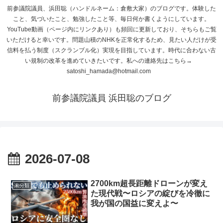
前参議院議員、浜田聡（ハンドルネーム：倉敷大家）のブログです。体験した
こと、気づいたこと、勉強したこと等、毎日何か書くようにしています。
YouTube動画（ページ内にリンクあり）も頻回に更新しており、そちらもご覧
いただけると幸いです。問題山積のNHKを正常化するため、見たい人だけが受
信料を払う制度（スクランブル化）実現を目指しています。時代に合わない古
い規制の改革を進めていきたいです。私への連絡先はこちら→
satoshi_hamada@hotmail.com
前参議院議員 浜田聡のブログ
2026-07-08
2700km超長距離ドローンが変え
未分類
た現代戦〜ロシアの綻びを冷徹に
我が国の国益に変えよ〜