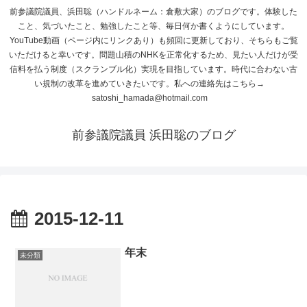
前参議院議員、浜田聡（ハンドルネーム：倉敷大家）のブログです。体験した
こと、気づいたこと、勉強したこと等、毎日何か書くようにしています。
YouTube動画（ページ内にリンクあり）も頻回に更新しており、そちらもご覧
いただけると幸いです。問題山積のNHKを正常化するため、見たい人だけが受
信料を払う制度（スクランブル化）実現を目指しています。時代に合わない古
い規制の改革を進めていきたいです。私への連絡先はこちら→
satoshi_hamada@hotmail.com
前参議院議員 浜田聡のブログ
2015-12-11
年末
未分類