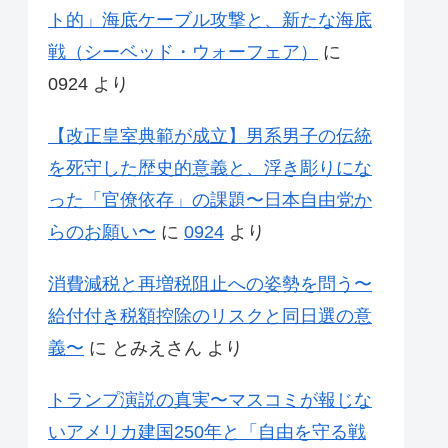
ト的」海底ケーブル攻撃と、新たな海底
戦（シーベッド・ウォーフェア）
に
0924
より
【改正皇室典範が成立】男系男子の伝統
を死守した歴史的意義と、浮き彫りにな
った「官僚依存」の課題〜日本自由党か
らのお願い〜
に
0924
より
消費減税と再増税阻止への姿勢を問う〜
給付付き税額控除のリスクと同日選の意
義〜
に
とみえさん
より
トランプ演説の真実〜マスコミが報じな
いアメリカ建国250年と「自由を守る戦