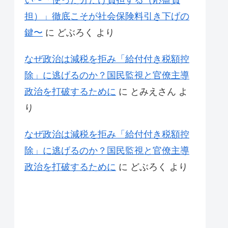
い〜「使った分だけ負担する（応益負
担）」徹底こそが社会保険料引き下げの
鍵〜
に
どぶろく
より
なぜ政治は減税を拒み「給付付き税額控
除」に逃げるのか？国民監視と官僚主導
政治を打破するために
に
とみえさん
よ
り
なぜ政治は減税を拒み「給付付き税額控
除」に逃げるのか？国民監視と官僚主導
政治を打破するために
に
どぶろく
より