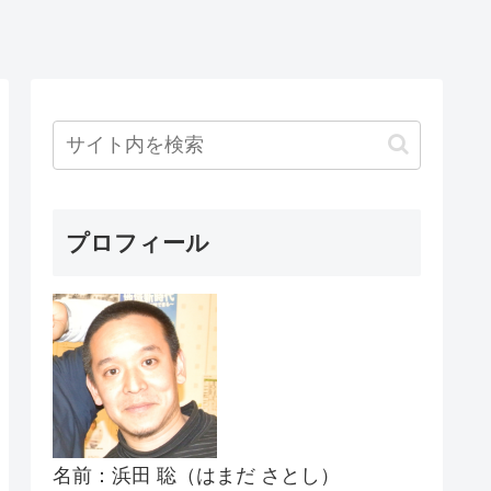
プロフィール
名前：浜田 聡（はまだ さとし）