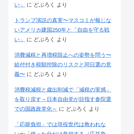
い」
に
どぶろく
より
トランプ演説の真実〜マスコミが報じな
いアメリカ建国250年と「自由を守る戦
い」
に
どぶろく
より
消費減税と再増税阻止への姿勢を問う〜
給付付き税額控除のリスクと同日選の意
義〜
に
どぶろく
より
消費税減税と歳出削減で「減税の実感」
を取り戻す～日本自由党が目指す参院選
での国政政党化～
に
どぶろく
より
「応能負担」では現役世代は救われな