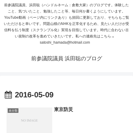
前参議院議員、浜田聡（ハンドルネーム：倉敷大家）のブログです。体験した
こと、気づいたこと、勉強したこと等、毎日何か書くようにしています。
YouTube動画（ページ内にリンクあり）も頻回に更新しており、そちらもご覧
いただけると幸いです。問題山積のNHKを正常化するため、見たい人だけが受
信料を払う制度（スクランブル化）実現を目指しています。時代に合わない古
い規制の改革を進めていきたいです。私への連絡先はこちら→
satoshi_hamada@hotmail.com
前参議院議員 浜田聡のブログ
2016-05-09
東京防災
未分類