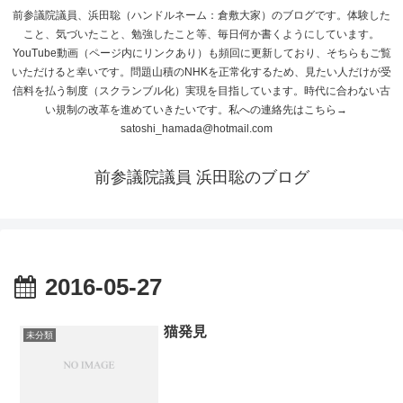
前参議院議員、浜田聡（ハンドルネーム：倉敷大家）のブログです。体験した
こと、気づいたこと、勉強したこと等、毎日何か書くようにしています。
YouTube動画（ページ内にリンクあり）も頻回に更新しており、そちらもご覧
いただけると幸いです。問題山積のNHKを正常化するため、見たい人だけが受
信料を払う制度（スクランブル化）実現を目指しています。時代に合わない古
い規制の改革を進めていきたいです。私への連絡先はこちら→
satoshi_hamada@hotmail.com
前参議院議員 浜田聡のブログ
2016-05-27
猫発見
未分類