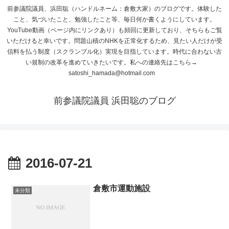
前参議院議員、浜田聡（ハンドルネーム：倉敷大家）のブログです。体験した
こと、気づいたこと、勉強したこと等、毎日何か書くようにしています。
YouTube動画（ページ内にリンクあり）も頻回に更新しており、そちらもご覧
いただけると幸いです。問題山積のNHKを正常化するため、見たい人だけが受
信料を払う制度（スクランブル化）実現を目指しています。時代に合わない古
い規制の改革を進めていきたいです。私への連絡先はこちら→
satoshi_hamada@hotmail.com
前参議院議員 浜田聡のブログ
2016-07-21
倉敷市運動施設
未分類