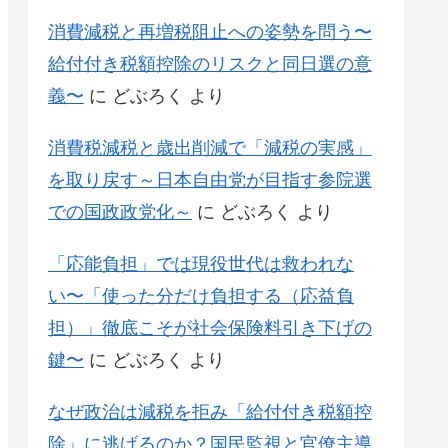
消費減税と再増税阻止への姿勢を問う〜
給付付き税額控除のリスクと同日選の意
義〜
に
どぶろく
より
消費税減税と歳出削減で「減税の実感」
を取り戻す～日本自由党が目指す参院選
での国政政党化～
に
どぶろく
より
「応能負担」では現役世代は救われな
い〜「使った分だけ負担する（応益負
担）」徹底こそが社会保険料引き下げの
鍵〜
に
どぶろく
より
なぜ政治は減税を拒み「給付付き税額控
除」に逃げるのか？国民監視と官僚主導