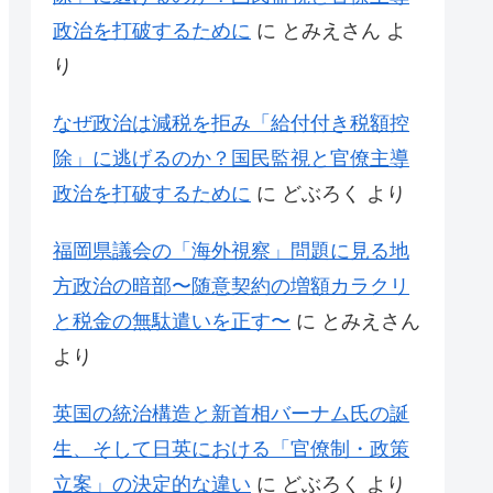
政治を打破するために
に
とみえさん
よ
り
なぜ政治は減税を拒み「給付付き税額控
除」に逃げるのか？国民監視と官僚主導
政治を打破するために
に
どぶろく
より
福岡県議会の「海外視察」問題に見る地
方政治の暗部〜随意契約の増額カラクリ
と税金の無駄遣いを正す〜
に
とみえさん
より
英国の統治構造と新首相バーナム氏の誕
生、そして日英における「官僚制・政策
立案」の決定的な違い
に
どぶろく
より