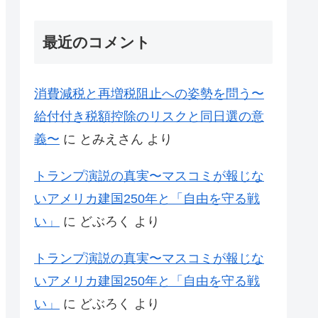
最近のコメント
消費減税と再増税阻止への姿勢を問う〜
給付付き税額控除のリスクと同日選の意
義〜
に
とみえさん
より
トランプ演説の真実〜マスコミが報じな
いアメリカ建国250年と「自由を守る戦
い」
に
どぶろく
より
トランプ演説の真実〜マスコミが報じな
いアメリカ建国250年と「自由を守る戦
い」
に
どぶろく
より