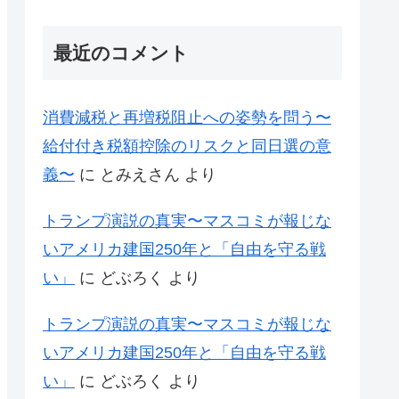
最近のコメント
消費減税と再増税阻止への姿勢を問う〜
給付付き税額控除のリスクと同日選の意
義〜
に
とみえさん
より
トランプ演説の真実〜マスコミが報じな
いアメリカ建国250年と「自由を守る戦
い」
に
どぶろく
より
トランプ演説の真実〜マスコミが報じな
いアメリカ建国250年と「自由を守る戦
い」
に
どぶろく
より