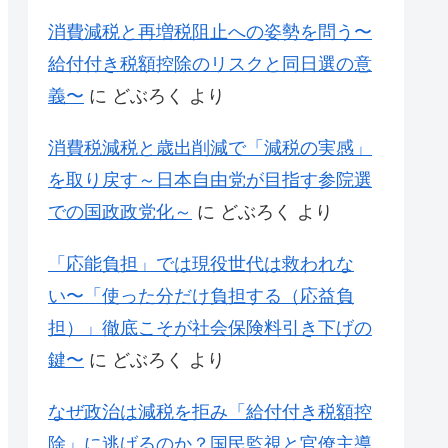
消費減税と再増税阻止への姿勢を問う〜
給付付き税額控除のリスクと同日選の意
義〜
に
どぶろく
より
消費税減税と歳出削減で「減税の実感」
を取り戻す～日本自由党が目指す参院選
での国政政党化～
に
どぶろく
より
「応能負担」では現役世代は救われな
い〜「使った分だけ負担する（応益負
担）」徹底こそが社会保険料引き下げの
鍵〜
に
どぶろく
より
なぜ政治は減税を拒み「給付付き税額控
除」に逃げるのか？国民監視と官僚主導