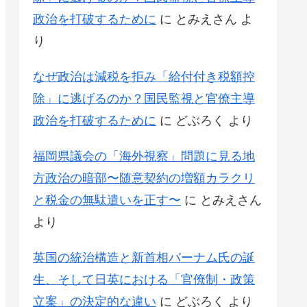
政治を打破するために
に
とみえさん
よ
り
なぜ政治は減税を拒み「給付付き税額控
除」に逃げるのか？国民監視と官僚主導
政治を打破するために
に
どぶろく
より
福岡県議会の「海外視察」問題に見る地
方政治の暗部〜随意契約の増額カラクリ
と税金の無駄遣いを正す〜
に
とみえさん
より
英国の統治構造と新首相バーナム氏の誕
生、そして日英における「官僚制・政策
立案」の決定的な違い
に
どぶろく
より