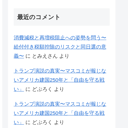
最近のコメント
消費減税と再増税阻止への姿勢を問う〜
給付付き税額控除のリスクと同日選の意
義〜
に
とみえさん
より
トランプ演説の真実〜マスコミが報じな
いアメリカ建国250年と「自由を守る戦
い」
に
どぶろく
より
トランプ演説の真実〜マスコミが報じな
いアメリカ建国250年と「自由を守る戦
い」
に
どぶろく
より