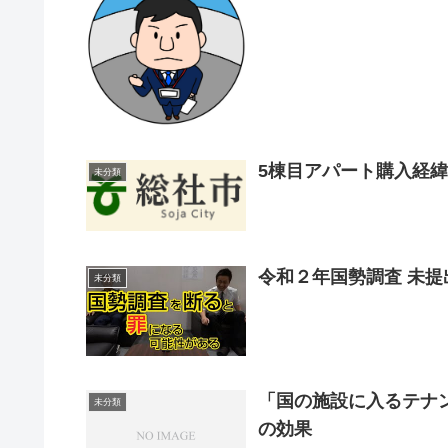
5棟目アパート購入経緯
未分類
令和２年国勢調査 未
未分類
「国の施設に入るテナ
未分類
の効果