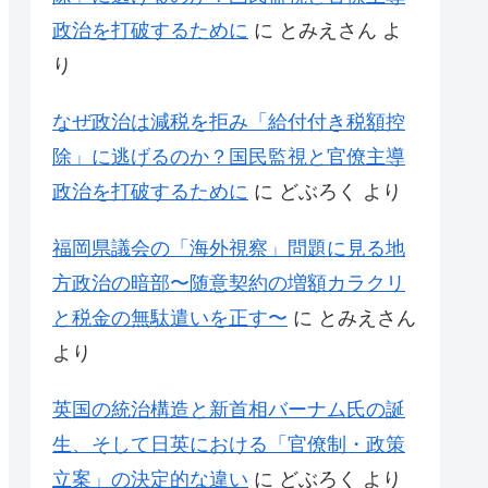
政治を打破するために
に
とみえさん
よ
り
なぜ政治は減税を拒み「給付付き税額控
除」に逃げるのか？国民監視と官僚主導
政治を打破するために
に
どぶろく
より
福岡県議会の「海外視察」問題に見る地
方政治の暗部〜随意契約の増額カラクリ
と税金の無駄遣いを正す〜
に
とみえさん
より
英国の統治構造と新首相バーナム氏の誕
生、そして日英における「官僚制・政策
立案」の決定的な違い
に
どぶろく
より