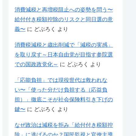
消費減税と再増税阻止への姿勢を問う〜
給付付き税額控除のリスクと同日選の意
義〜
に
どぶろく
より
消費税減税と歳出削減で「減税の実感」
を取り戻す～日本自由党が目指す参院選
での国政政党化～
に
どぶろく
より
「応能負担」では現役世代は救われな
い〜「使った分だけ負担する（応益負
担）」徹底こそが社会保険料引き下げの
鍵〜
に
どぶろく
より
なぜ政治は減税を拒み「給付付き税額控
除」に逃げるのか？国民監視と官僚主導