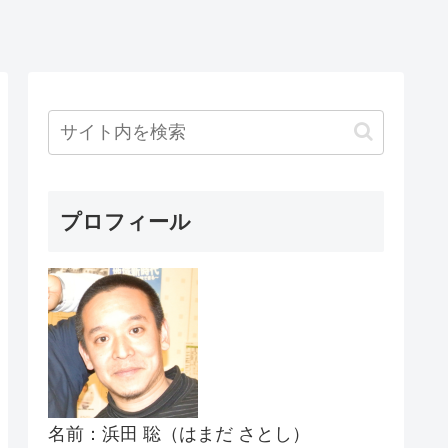
プロフィール
名前：浜田 聡（はまだ さとし）