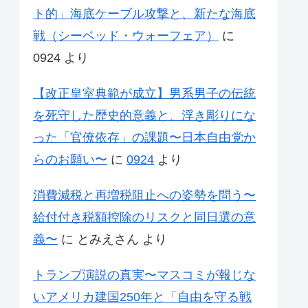
ト的」海底ケーブル攻撃と、新たな海底
戦（シーベッド・ウォーフェア）
に
0924
より
【改正皇室典範が成立】男系男子の伝統
を死守した歴史的意義と、浮き彫りにな
った「官僚依存」の課題〜日本自由党か
らのお願い〜
に
0924
より
消費減税と再増税阻止への姿勢を問う〜
給付付き税額控除のリスクと同日選の意
義〜
に
とみえさん
より
トランプ演説の真実〜マスコミが報じな
いアメリカ建国250年と「自由を守る戦