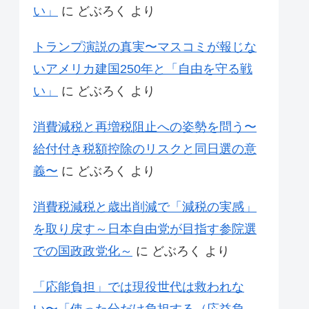
い」
に
どぶろく
より
トランプ演説の真実〜マスコミが報じな
いアメリカ建国250年と「自由を守る戦
い」
に
どぶろく
より
消費減税と再増税阻止への姿勢を問う〜
給付付き税額控除のリスクと同日選の意
義〜
に
どぶろく
より
消費税減税と歳出削減で「減税の実感」
を取り戻す～日本自由党が目指す参院選
での国政政党化～
に
どぶろく
より
「応能負担」では現役世代は救われな