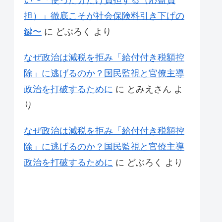
い〜「使った分だけ負担する（応益負
担）」徹底こそが社会保険料引き下げの
鍵〜
に
どぶろく
より
なぜ政治は減税を拒み「給付付き税額控
除」に逃げるのか？国民監視と官僚主導
政治を打破するために
に
とみえさん
よ
り
なぜ政治は減税を拒み「給付付き税額控
除」に逃げるのか？国民監視と官僚主導
政治を打破するために
に
どぶろく
より