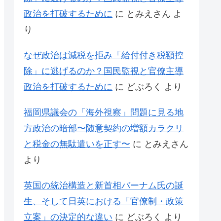
政治を打破するために
に
とみえさん
よ
り
なぜ政治は減税を拒み「給付付き税額控
除」に逃げるのか？国民監視と官僚主導
政治を打破するために
に
どぶろく
より
福岡県議会の「海外視察」問題に見る地
方政治の暗部〜随意契約の増額カラクリ
と税金の無駄遣いを正す〜
に
とみえさん
より
英国の統治構造と新首相バーナム氏の誕
生、そして日英における「官僚制・政策
立案」の決定的な違い
に
どぶろく
より