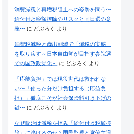
消費減税と再増税阻止への姿勢を問う〜
給付付き税額控除のリスクと同日選の意
義〜
に
どぶろく
より
消費税減税と歳出削減で「減税の実感」
を取り戻す～日本自由党が目指す参院選
での国政政党化～
に
どぶろく
より
「応能負担」では現役世代は救われな
い〜「使った分だけ負担する（応益負
担）」徹底こそが社会保険料引き下げの
鍵〜
に
どぶろく
より
なぜ政治は減税を拒み「給付付き税額控
除」に逃げるのか？国民監視と官僚主導