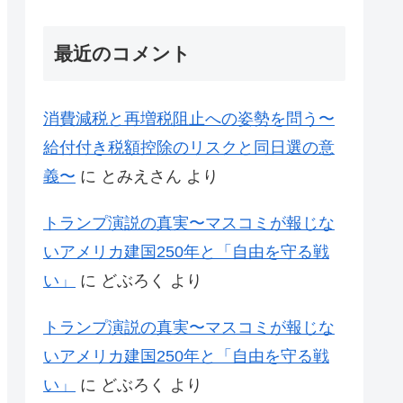
最近のコメント
消費減税と再増税阻止への姿勢を問う〜
給付付き税額控除のリスクと同日選の意
義〜
に
とみえさん
より
トランプ演説の真実〜マスコミが報じな
いアメリカ建国250年と「自由を守る戦
い」
に
どぶろく
より
トランプ演説の真実〜マスコミが報じな
いアメリカ建国250年と「自由を守る戦
い」
に
どぶろく
より