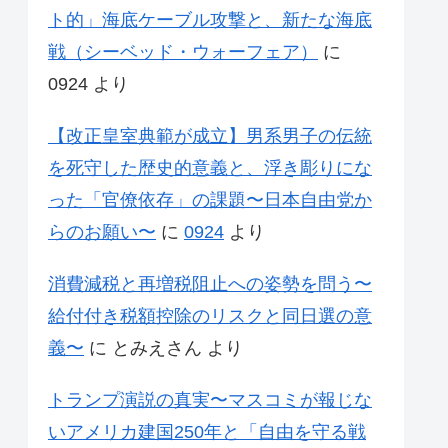
ト的」海底ケーブル攻撃と、新たな海底
戦（シーベッド・ウォーフェア）
に
0924
より
【改正皇室典範が成立】男系男子の伝統
を死守した歴史的意義と、浮き彫りにな
った「官僚依存」の課題〜日本自由党か
らのお願い〜
に
0924
より
消費減税と再増税阻止への姿勢を問う〜
給付付き税額控除のリスクと同日選の意
義〜
に
とみえさん
より
トランプ演説の真実〜マスコミが報じな
いアメリカ建国250年と「自由を守る戦