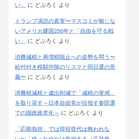
い」
に
どぶろく
より
トランプ演説の真実〜マスコミが報じな
いアメリカ建国250年と「自由を守る戦
い」
に
どぶろく
より
消費減税と再増税阻止への姿勢を問う〜
給付付き税額控除のリスクと同日選の意
義〜
に
どぶろく
より
消費税減税と歳出削減で「減税の実感」
を取り戻す～日本自由党が目指す参院選
での国政政党化～
に
どぶろく
より
「応能負担」では現役世代は救われな