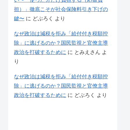
い〜「使った分だけ負担する（応益負
担）」徹底こそが社会保険料引き下げの
鍵〜
に
どぶろく
より
なぜ政治は減税を拒み「給付付き税額控
除」に逃げるのか？国民監視と官僚主導
政治を打破するために
に
とみえさん
よ
り
なぜ政治は減税を拒み「給付付き税額控
除」に逃げるのか？国民監視と官僚主導
政治を打破するために
に
どぶろく
より