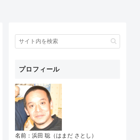
プロフィール
名前：浜田 聡（はまだ さとし）