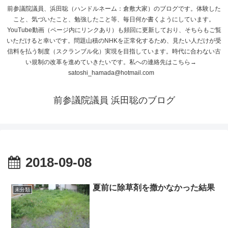
前参議院議員、浜田聡（ハンドルネーム：倉敷大家）のブログです。体験した
こと、気づいたこと、勉強したこと等、毎日何か書くようにしています。
YouTube動画（ページ内にリンクあり）も頻回に更新しており、そちらもご覧
いただけると幸いです。問題山積のNHKを正常化するため、見たい人だけが受
信料を払う制度（スクランブル化）実現を目指しています。時代に合わない古
い規制の改革を進めていきたいです。私への連絡先はこちら→
satoshi_hamada@hotmail.com
前参議院議員 浜田聡のブログ
2018-09-08
夏前に除草剤を撒かなかった結果
未分類