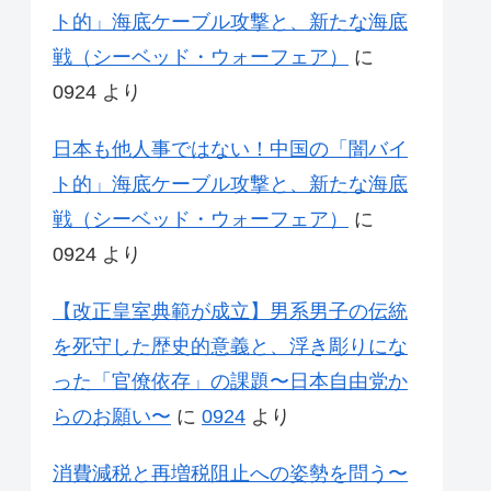
ト的」海底ケーブル攻撃と、新たな海底
戦（シーベッド・ウォーフェア）
に
0924
より
日本も他人事ではない！中国の「闇バイ
ト的」海底ケーブル攻撃と、新たな海底
戦（シーベッド・ウォーフェア）
に
0924
より
【改正皇室典範が成立】男系男子の伝統
を死守した歴史的意義と、浮き彫りにな
った「官僚依存」の課題〜日本自由党か
らのお願い〜
に
0924
より
消費減税と再増税阻止への姿勢を問う〜