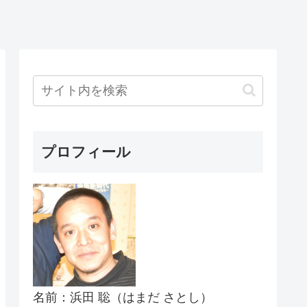
プロフィール
名前：浜田 聡（はまだ さとし）