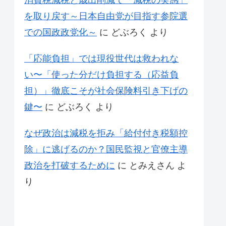
消費税減税と歳出削減で「減税の実感」
を取り戻す～日本自由党が目指す参院選
での国政政党化～
に
どぶろく
より
「応能負担」では現役世代は救われな
い〜「使った分だけ負担する（応益負
担）」徹底こそが社会保険料引き下げの
鍵〜
に
どぶろく
より
なぜ政治は減税を拒み「給付付き税額控
除」に逃げるのか？国民監視と官僚主導
政治を打破するために
に
とみえさん
よ
り