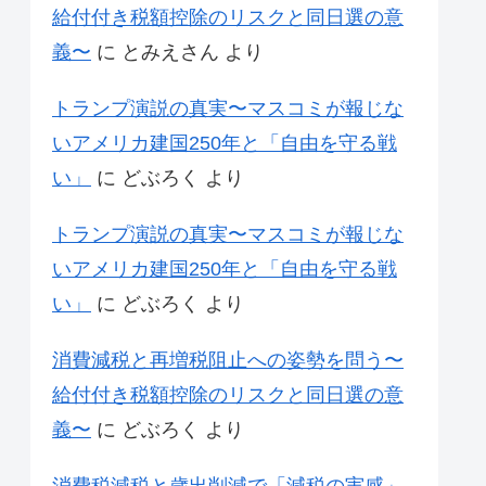
給付付き税額控除のリスクと同日選の意
義〜
に
とみえさん
より
トランプ演説の真実〜マスコミが報じな
いアメリカ建国250年と「自由を守る戦
い」
に
どぶろく
より
トランプ演説の真実〜マスコミが報じな
いアメリカ建国250年と「自由を守る戦
い」
に
どぶろく
より
消費減税と再増税阻止への姿勢を問う〜
給付付き税額控除のリスクと同日選の意
義〜
に
どぶろく
より