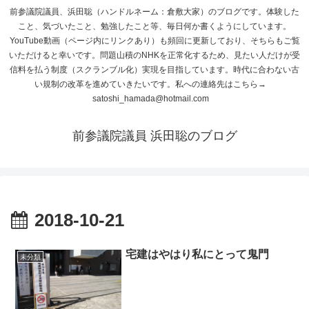
前参議院議員、浜田聡（ハンドルネーム：倉敷大家）のブログです。体験した
こと、気づいたこと、勉強したこと等、毎日何か書くようにしています。
YouTube動画（ページ内にリンクあり）も頻回に更新しており、そちらもご覧
いただけると幸いです。問題山積のNHKを正常化するため、見たい人だけが受
信料を払う制度（スクランブル化）実現を目指しています。時代に合わない古
い規制の改革を進めていきたいです。私への連絡先はこちら→
satoshi_hamada@hotmail.com
前参議院議員 浜田聡のブログ
2018-10-21
宅建はやはり私にとって鬼門
未分類